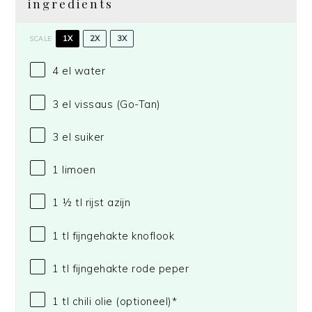
ingredients
1X
2X
3X
SCALE
4
el water
3
el vissaus
(Go-Tan)
3
el suiker
1
limoen
1 ½
tl rijst azijn
1
tl fijngehakte knoflook
1
tl fijngehakte rode peper
1
tl chili olie (optioneel)*