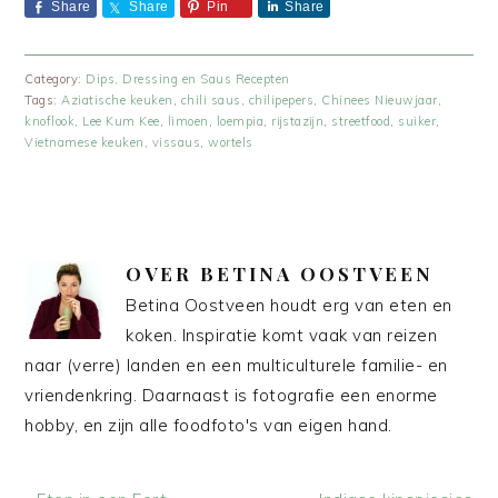
Share
Share
Pin
Share
Category:
Dips, Dressing en Saus Recepten
Tags:
Aziatische keuken
,
chili saus
,
chilipepers
,
Chinees Nieuwjaar
,
knoflook
,
Lee Kum Kee
,
limoen
,
loempia
,
rijstazijn
,
streetfood
,
suiker
,
Vietnamese keuken
,
vissaus
,
wortels
OVER
BETINA OOSTVEEN
Betina Oostveen houdt erg van eten en
koken. Inspiratie komt vaak van reizen
naar (verre) landen en een multiculturele familie- en
vriendenkring. Daarnaast is fotografie een enorme
hobby, en zijn alle foodfoto's van eigen hand.