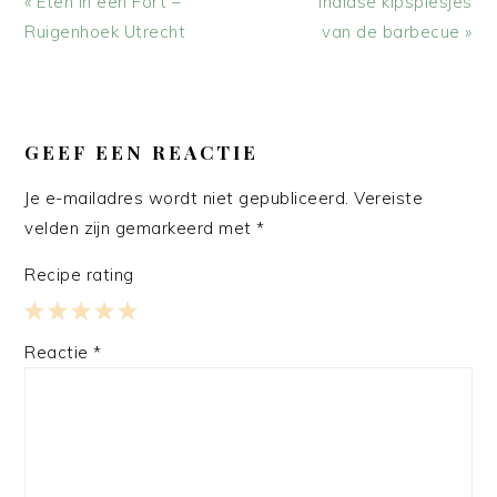
Vorig
Volgend
« Eten in een Fort –
Indiase kipspiesjes
bericht:
bericht:
Ruigenhoek Utrecht
van de barbecue »
LEES
INTERACTIES
GEEF EEN REACTIE
Je e-mailadres wordt niet gepubliceerd.
Vereiste
velden zijn gemarkeerd met
*
Recipe rating
1
2
3
4
5
Reactie
*
Star
Stars
Stars
Stars
Stars