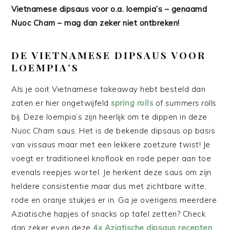
Vietnamese dipsaus voor o.a. loempia’s – genaamd
Nuoc Cham
– mag dan zeker niet ontbreken!
DE VIETNAMESE DIPSAUS VOOR
LOEMPIA’S
Als je ooit Vietnamese takeaway hebt besteld dan
zaten er hier ongetwijfeld
spring rolls
of
summers rolls
bij. Deze loempia’s zijn heerlijk om te dippen in deze
Nuoc Cham
saus. Het is de bekende dipsaus op basis
van vissaus maar met een lekkere zoetzure twist! Je
voegt er traditioneel knoflook en rode peper aan toe
evenals reepjes wortel. Je herkent deze saus om zijn
heldere consistentie maar dus met zichtbare witte,
rode en oranje stukjes er in. Ga je overigens meerdere
Aziatische hapjes of snacks op tafel zetten? Check
dan zeker even deze
4x Aziatische dipsaus recepten