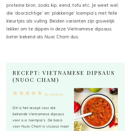
proteine bron, zoals kip, eend, tofu etc. Je weet wel,
die ‘doorzichtige’ en ‘plakkerige’ loempia’s met felle
kleurtjes als vulling. Beiden varianten zijn gruwelijk
lekker om te dippen in deze Vietnamese dipsaus,
beter bekend als
Nuoc Cham
dus.
RECEPT: VIETNAMESE DIPSAUS
(NUOC CHAM)
1
2
3
4
5
No reviews
Star
Stars
Stars
Stars
Stars
Dit is het recept voor die
bekende Vietnamese dipsaus
voor o.a. loempia’s. De basis
voor Nuoc Cham is vissaus maar