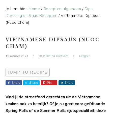
Je bent hier:
Home
/
Recepten algemeen
/
Dips,
Dressing en Saus Recepten
/
Vietnamese Dipsaus
(Nuoc Cham)
VIETNAMESE DIPSAUS (NUOC
CHAM)
19 oktober 2021
Door
Betina Oostveen
Reageer
JUMP TO RECIPE
Share
Share
Pin
Share
Vind jij de streetfood gerechten uit de Vietnamese
keuken ook zo heerlijk? Of je nu gaat voor gefrituurde
Spring Rolls of de Summer Rolls rijstspecialiteit, deze