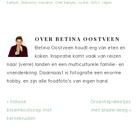
koekjes
,
kokosolie
,
maizena
,
Oreo koekjes
,
suiker
,
tahin
,
vegan
OVER
BETINA OOSTVEEN
Betina Oostveen houdt erg van eten en
koken. Inspiratie komt vaak van reizen
naar (verre) landen en een multiculturele familie- en
vriendenkring. Daarnaast is fotografie een enorme
hobby, en zijn alle foodfoto's van eigen hand.
Vorig
Volgend
« Indiase
Groentepakketjes
bericht:
bericht:
bloemkoolsoep met
met bladerdeeg »
kerriekruiden