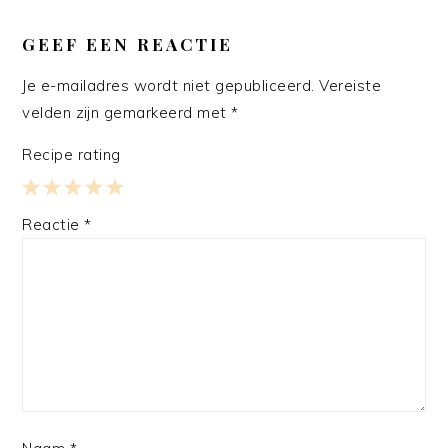
LEES
INTERACTIES
GEEF EEN REACTIE
Je e-mailadres wordt niet gepubliceerd.
Vereiste
velden zijn gemarkeerd met
*
Recipe rating
1
2
3
4
5
Reactie
*
Star
Stars
Stars
Stars
Stars