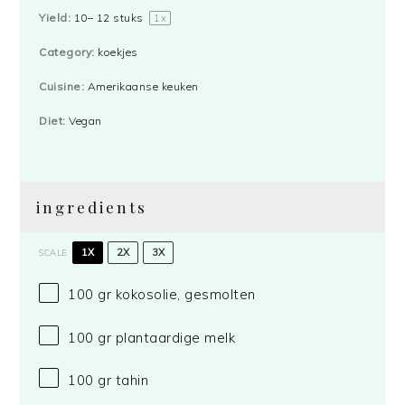
Yield:
10
–
12
stuks
1
x
Category:
koekjes
Cuisine:
Amerikaanse keuken
Diet:
Vegan
ingredients
1X
2X
3X
SCALE
100
gr kokosolie, gesmolten
100
gr plantaardige melk
100
gr tahin