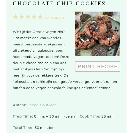
CHOCOLATE CHIP COOKIES
1
2
3
4
5
No reviews
Star
Stars
Stars
Stars
Stars
Wist jij dat Oreo’s vegan zijn?
Dat maakt een van werelds
meest beroemde koekjes een
uitstekend smaakmaker voor
homemade vegan koeken! Deze
double chocolate chip cookies
PRINT RECIPE
met stukjes Oreo ‘on top’ zijn
heerlijk voor de lekkere trek. De
kokosolie en tahin zijn een goede vervanger voor eieren en
binden deze vegan chocolade koekjes helemaal samen.
Author:
Betina Oostveen
Prep Time:
5 min. + 30 min. koelen
Cook Time:
15 min.
Total Time:
50 minuten