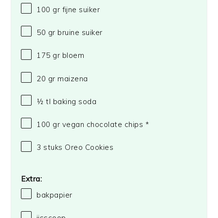
100
gr fijne suiker
50
gr bruine suiker
175
gr bloem
20
gr maizena
½
tl baking soda
100
gr vegan chocolate chips *
3
stuks Oreo Cookies
Extra:
bakpapier
ijsscoop