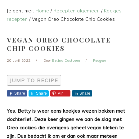
Je bent hier:
Home
/
Recepten algemeen
/
Koekjes
recepten
/
Vegan Oreo Chocolate Chip Cookies
VEGAN OREO CHOCOLATE
CHIP COOKIES
20 april 2022
Door
Betina Oostveen
Reageer
JUMP TO RECIPE
Share
Share
Pin
Share
Yes, Betty is weer eens koekjes wezen bakken met
dochterlief. Deze keer gingen we aan de slag met
Oreo cookies die overigens geheel vegan bleken te
zijn. Dus bedacht ik om er dan ook maar meteen