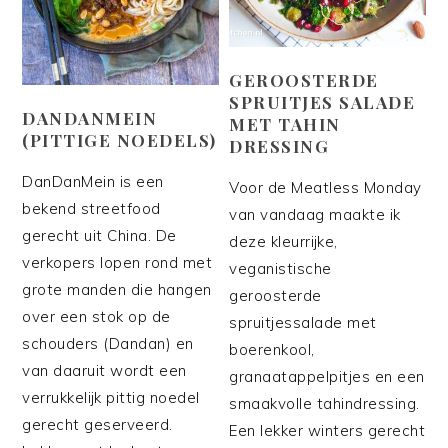
GEROOSTERDE
SPRUITJES SALADE
DANDANMEIN
MET TAHIN
(PITTIGE NOEDELS)
DRESSING
DanDanMein is een
Voor de Meatless Monday
bekend streetfood
van vandaag maakte ik
gerecht uit China. De
deze kleurrijke,
verkopers lopen rond met
veganistische
grote manden die hangen
geroosterde
over een stok op de
spruitjessalade met
schouders (Dandan) en
boerenkool,
van daaruit wordt een
granaatappelpitjes en een
verrukkelijk pittig noedel
smaakvolle tahindressing.
gerecht geserveerd.
Een lekker winters gerecht