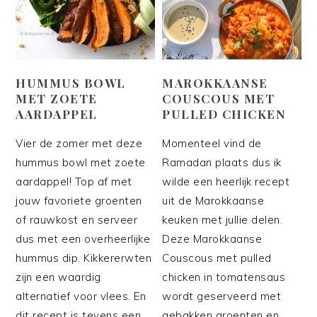
HUMMUS BOWL
MAROKKAANSE
MET ZOETE
COUSCOUS MET
AARDAPPEL
PULLED CHICKEN
Vier de zomer met deze
Momenteel vind de
hummus bowl met zoete
Ramadan plaats dus ik
aardappel! Top af met
wilde een heerlijk recept
jouw favoriete groenten
uit de Marokkaanse
of rauwkost en serveer
keuken met jullie delen.
dus met een overheerlijke
Deze Marokkaanse
hummus dip. Kikkererwten
Couscous met pulled
zijn een waardig
chicken in tomatensaus
alternatief voor vlees. En
wordt geserveerd met
dit recept is tevens een
gebakken groenten en