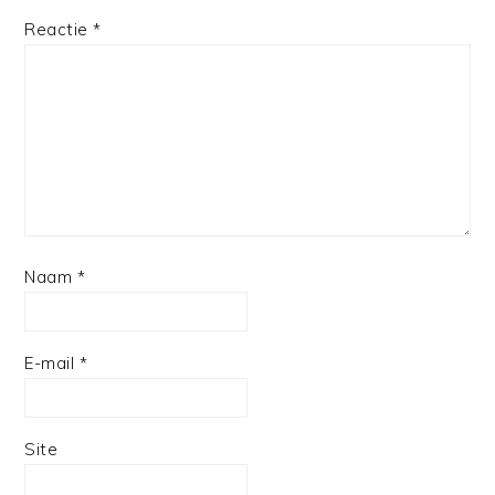
1
2
3
4
5
Reactie
*
Star
Stars
Stars
Stars
Stars
Naam
*
E-mail
*
Site