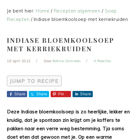
Je bent hier:
Home
/
Recepten algemeen
/
Soep
Recepten
/
Indiase bloemkoolsoep met kerriekruiden
INDIASE BLOEMKOOLSOEP
MET KERRIEKRUIDEN
18 april 2022
Door
Betina Oostveen
4 Reacties
JUMP TO RECIPE
Share
Share
Pin
Share
Deze Indiase bloemkoolsoep is zo heerlijke, lekker en
kruidig, dat je spontaan zin krijgt om je koffers te
pakken naar een verre weg bestemming. Tja soms
doet eten dat gewoon met je. Op een warme