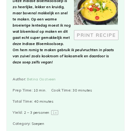
Deze Indiase bloemkoolsoep is
zo heerlijke, lekker en kruidig,
maar bovenal makkelijk en snel
te maken. Op een warme
broeierige lentedag moest ik nog
wat bloemkool op maken en dit
PRINT RECIPE
gaat echt super gemakkelijk met
deze Indiase Bloemkoolsoep.
Om hem romig te maken gebruik ik peulvruchten in plaats
van zuivel zoals kookroom of kokosmelk en daardoor is
deze soep zelfs vegan!
Author:
Betina Oostveen
Prep Time:
10 min.
Cook Time:
30 minutes
Total Time:
40 minutes
Yield:
2
–
3
personen
1
x
Category:
Soepen