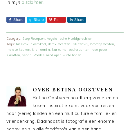
in mijn
disclaimer
.
Share
Share
Pin
Share
Category:
Soep Recepten
,
Vegetarische Hoofdgerechten
Tags:
bieslook
,
bloemkool
,
detox recepten
,
Glutenvrij
,
hoofdgerechten
,
Indiase keuken
,
Kip
,
komijn
,
kurkuma
,
peulvruchten
,
rode peper
,
sjalotten
,
vegan
,
Voedselzandloper
,
witte bonen
OVER
BETINA OOSTVEEN
Betina Oostveen houdt erg van eten en
koken. Inspiratie komt vaak van reizen
naar (verre) landen en een multiculturele familie- en
vriendenkring. Daarnaast is fotografie een enorme
hobby, en zijn alle foodfoto's van eigen hand.