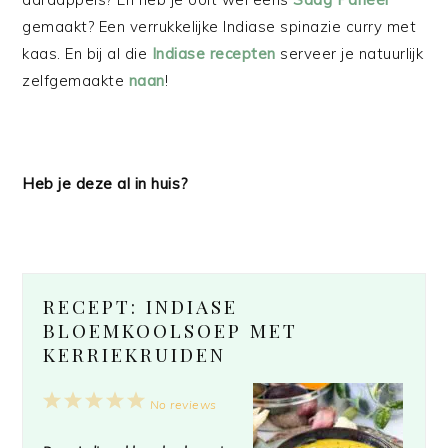
gemaakt? Een verrukkelijke Indiase spinazie curry met
kaas. En bij al die
Indiase recepten
serveer je natuurlijk
zelfgemaakte
naan
!
Heb je deze al in huis?
RECEPT: INDIASE
BLOEMKOOLSOEP MET
KERRIEKRUIDEN
1
2
3
4
5
No reviews
Star
Stars
Stars
Stars
Stars