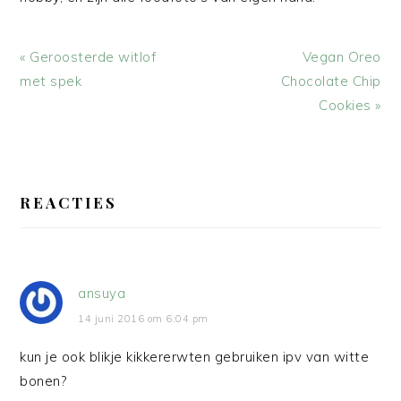
Vorig
Volgend
« Geroosterde witlof
Vegan Oreo
bericht:
bericht:
met spek
Chocolate Chip
Cookies »
LEES
INTERACTIES
REACTIES
ansuya
14 juni 2016 om 6:04 pm
kun je ook blikje kikkererwten gebruiken ipv van witte
bonen?