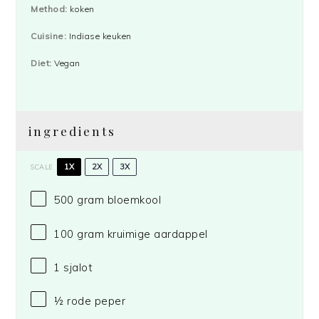
Method:
koken
Cuisine:
Indiase keuken
Diet:
Vegan
ingredients
1X
2X
3X
SCALE
500 gram
bloemkool
100 gram
kruimige aardappel
1
sjalot
½
rode peper