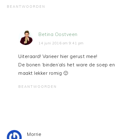
BEANTWOORDEN
Betina Oostveen
14 juni 2016 om 9:41 pm
Uiteraard! Varieer hier gerust mee!
De bonen ‘binden’als het ware de soep en
maakt lekker romig 🙂
BEANTWOORDEN
Morrie