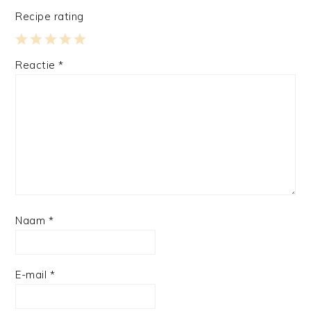
Recipe rating
1
2
3
4
5
Reactie
*
Star
Stars
Stars
Stars
Stars
Naam
*
E-mail
*