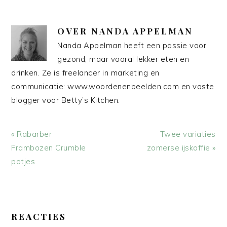
OVER
NANDA APPELMAN
Nanda Appelman heeft een passie voor
gezond, maar vooral lekker eten en
drinken. Ze is freelancer in marketing en
communicatie: www.woordenenbeelden.com en vaste
blogger voor Betty’s Kitchen.
Vorig
Volgend
« Rabarber
Twee variaties
bericht:
bericht:
Frambozen Crumble
zomerse ijskoffie »
potjes
LEES
INTERACTIES
REACTIES