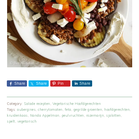
Share
Share
Pin
Share
Category:
Salade recepten
,
Vegetarische Hoofdgerechten
Tags:
aubergines
,
cherrytomaten
,
feta
,
gegrilde groenten
,
hoofdgerechten
,
kruidenkaas
,
Nanda Appelman
,
peulvruchten
,
rozemarijn
,
sjalotten
,
spelt
,
vegetarisch