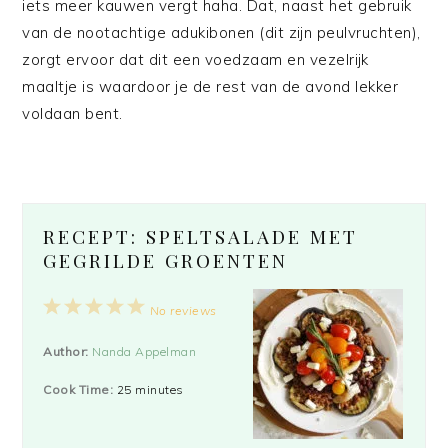
iets meer kauwen vergt haha. Dat, naast het gebruik
van de nootachtige adukibonen (dit zijn peulvruchten),
zorgt ervoor dat dit een voedzaam en vezelrijk
maaltje is waardoor je de rest van de avond lekker
voldaan bent.
RECEPT: SPELTSALADE MET
GEGRILDE GROENTEN
1
2
3
4
5
No reviews
Star
Stars
Stars
Stars
Stars
Author:
Nanda Appelman
Cook Time:
25 minutes