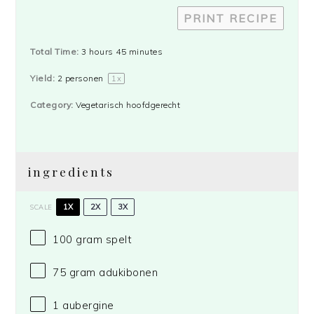
PRINT RECIPE
Total Time:
3 hours 45 minutes
Yield:
2
personen
1
x
Category:
Vegetarisch hoofdgerecht
ingredients
1X
2X
3X
SCALE
100 gram
spelt
75 gram
adukibonen
1
aubergine