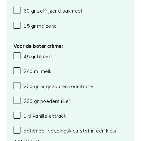
60
gr
zelfrijzend bakmeel
15
gr
maizena
Voor de boter crème:
45
gr
bloem
240
ml
melk
200
gr
ongezouten roomboter
200
gr
poedersuiker
1
tl
vanille extract
optioneel: voedingskleurstof in een kleur
naar keuze