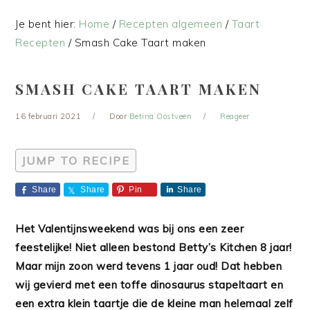
Je bent hier:
Home
/
Recepten algemeen
/
Taart
Recepten
/
Smash Cake Taart maken
SMASH CAKE TAART MAKEN
16 februari 2021
Door
Betina Oostveen
Reageer
JUMP TO RECIPE
Share
Share
Pin
Share
Het Valentijnsweekend was bij ons een zeer
feestelijke! Niet alleen bestond Betty’s Kitchen 8 jaar!
Maar mijn zoon werd tevens 1 jaar oud! Dat hebben
wij gevierd met een toffe dinosaurus stapeltaart en
een extra klein taartje die de kleine man helemaal zelf