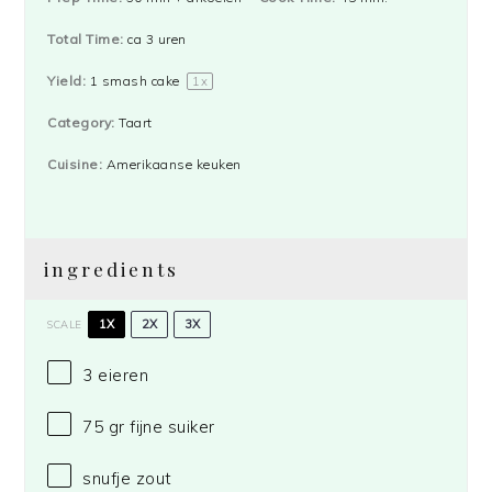
Total Time:
ca 3 uren
Yield:
1
smash cake
1
x
Category:
Taart
Cuisine:
Amerikaanse keuken
ingredients
1X
2X
3X
SCALE
3
eieren
75
gr
fijne suiker
snufje
zout