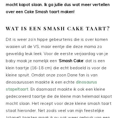
mocht kapot slaan. Ik ga jullie dus wat meer vertellen
over een
Cake Smash
taart maken!
WAT IS EEN SMASH CAKE TAART?
Dit is weer zo’n hippe gebeurtenis die is over komen
waaien uit de VS, maar eentje die deze mama zo
geweldig leuk leek. Voor de eerste verjaardag van je
baby maak je namelijk een ‘
Smash Cake
‘ dat is een
klein taartje (16-18 cm) die echt bedoeld is voor de
kleine spruit. Omdat onze zoon Dane fan is van
dinosaurussen maakte ik een echte
dinosaurus
stapeltaart
. En daarnaast maakte ik ook een kleine
gedecoreerd taartje die de kleine man helemaal kapot
mocht slaan. Het recept voor deze kleine smash taart
staat hieronder. Net zoals veel van mijn feestelijke
(stapel) taarten maak ik nu ook weer gebruik van een