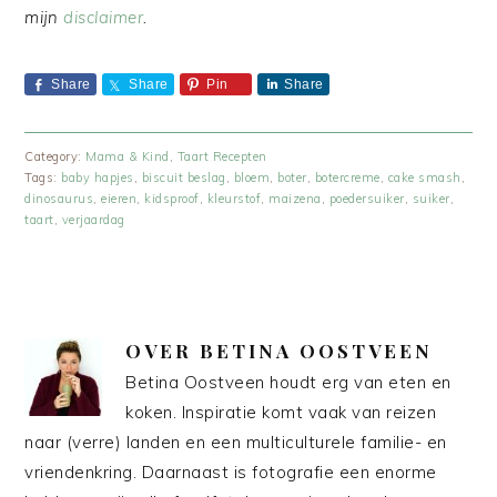
mijn
disclaimer
.
Share
Share
Pin
Share
Category:
Mama & Kind
,
Taart Recepten
Tags:
baby hapjes
,
biscuit beslag
,
bloem
,
boter
,
botercreme
,
cake smash
,
dinosaurus
,
eieren
,
kidsproof
,
kleurstof
,
maizena
,
poedersuiker
,
suiker
,
taart
,
verjaardag
OVER
BETINA OOSTVEEN
Betina Oostveen houdt erg van eten en
koken. Inspiratie komt vaak van reizen
naar (verre) landen en een multiculturele familie- en
vriendenkring. Daarnaast is fotografie een enorme