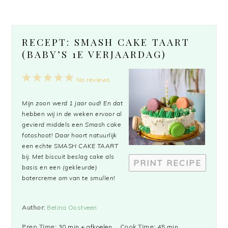
RECEPT: SMASH CAKE TAART
(BABY’S 1E VERJAARDAG)
1
2
3
4
5
No reviews
Star
Stars
Stars
Stars
Stars
Mijn zoon werd 1 jaar oud! En dat
hebben wij in de weken ervoor al
gevierd middels een Smash cake
fotoshoot! Daar hoort natuurlijk
een echte SMASH CAKE TAART
bij. Met biscuit beslag cake als
PRINT RECIPE
basis en een (gekleurde)
botercreme om van te smullen!
Author:
Betina Oostveen
Prep Time:
30 min + afkoelen
Cook Time:
45 min.