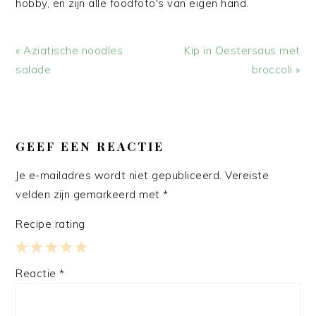
hobby, en zijn alle foodfoto's van eigen hand.
Vorig
Volgend
« Aziatische noodles
Kip in Oestersaus met
bericht:
bericht:
salade
broccoli »
LEES
INTERACTIES
GEEF EEN REACTIE
Je e-mailadres wordt niet gepubliceerd.
Vereiste
velden zijn gemarkeerd met
*
Recipe rating
1
2
3
4
5
Reactie
*
Star
Stars
Stars
Stars
Stars