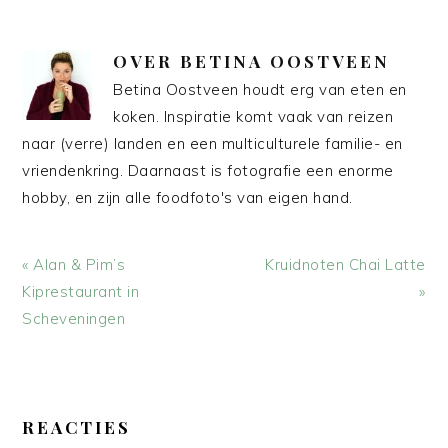
OVER
BETINA OOSTVEEN
Betina Oostveen houdt erg van eten en
koken. Inspiratie komt vaak van reizen
naar (verre) landen en een multiculturele familie- en
vriendenkring. Daarnaast is fotografie een enorme
hobby, en zijn alle foodfoto's van eigen hand.
Vorig
Volgend
« Alan & Pim’s
Kruidnoten Chai Latte
bericht:
bericht:
Kiprestaurant in
»
Scheveningen
LEES
INTERACTIES
REACTIES