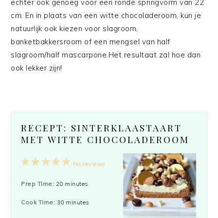
echter ook genoeg voor een ronde springvorm van 22
cm. En in plaats van een witte chocoladeroom, kun je
natuurlijk ook kiezen voor slagroom,
banketbakkersroom of een mengsel van half
slagroom/half mascarpone.Het resultaat zal hoe dan
ook lekker zijn!
RECEPT: SINTERKLAASTAART
MET WITTE CHOCOLADEROOM
1
2
3
4
5
No reviews
Star
Stars
Stars
Stars
Stars
Prep Time:
20 minutes
Cook Time:
30 minutes