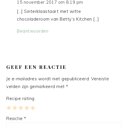
15 november 2017 om 8:19 pm
[…] Sinterklaastaart met witte
chocoladeroom van Betty’s Kitchen […]
Beantwoorden
GEEF EEN REACTIE
Je e-mailadres wordt niet gepubliceerd.
Vereiste
velden zijn gemarkeerd met
*
Recipe rating
1
2
3
4
5
Reactie
*
Star
Stars
Stars
Stars
Stars