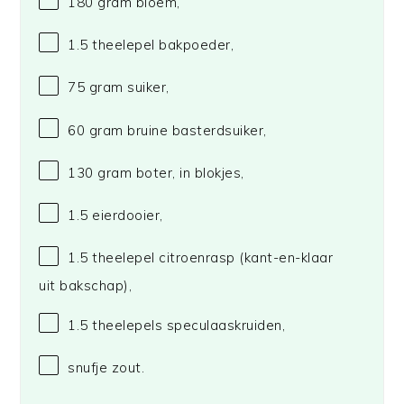
180 gram
bloem,
1.5
theelepel bakpoeder,
75 gram
suiker,
60 gram
bruine basterdsuiker,
130 gram
boter, in blokjes,
1.5
eierdooier,
1.5
theelepel citroenrasp (kant-en-klaar
uit bakschap),
1.5
theelepels speculaaskruiden,
snufje zout.