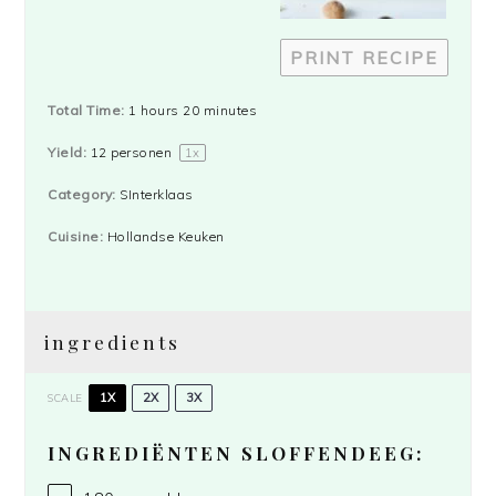
PRINT RECIPE
Total Time:
1 hours 20 minutes
Yield:
12
personen
1
x
Category:
SInterklaas
Cuisine:
Hollandse Keuken
ingredients
1X
2X
3X
SCALE
INGREDIËNTEN SLOFFENDEEG: