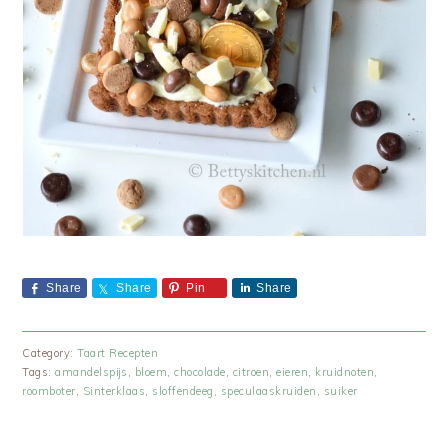
Share
Share
Pin
Share
Category:
Taart Recepten
Tags:
amandelspijs
,
bloem
,
chocolade
,
citroen
,
eieren
,
kruidnoten
,
roomboter
,
Sinterklaas
,
sloffendeeg
,
speculaaskruiden
,
suiker