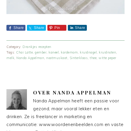
Share
Share
Pin
Share
Category:
Drankjes recepten
Tags:
Chai Latte
,
gember
,
kaneel
,
kardemom
,
kruidnagel
,
kruidnoten
,
melk
,
Nanda Appelman
,
nootmuskaat
,
Sinterklaas
,
thee
,
witte peper
OVER
NANDA APPELMAN
Nanda Appelman heeft een passie voor
gezond, maar vooral lekker eten en
drinken. Ze is freelancer in marketing en
communicatie: www.woordenenbeelden.com en vaste