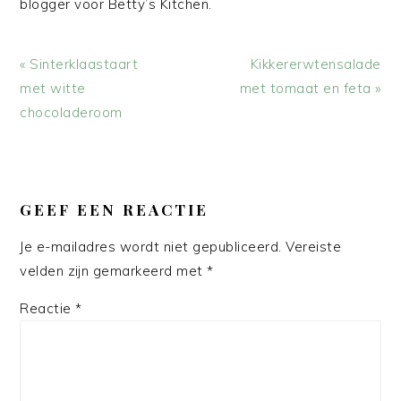
blogger voor Betty’s Kitchen.
Vorig
Volgend
« Sinterklaastaart
Kikkererwtensalade
bericht:
bericht:
met witte
met tomaat en feta »
chocoladeroom
LEES
INTERACTIES
GEEF EEN REACTIE
Je e-mailadres wordt niet gepubliceerd.
Vereiste
velden zijn gemarkeerd met
*
Reactie
*