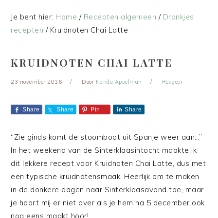
Je bent hier:
Home
/
Recepten algemeen
/
Drankjes
recepten
/
Kruidnoten Chai Latte
KRUIDNOTEN CHAI LATTE
23 november 2016
Door
Nanda Appelman
Reageer
Share
Share
Pin
Share
“Zie ginds komt de stoomboot uit Spanje weer aan…”
In het weekend van de Sinterklaasintocht maakte ik
dit lekkere recept voor Kruidnoten Chai Latte, dus met
een typische kruidnotensmaak. Heerlijk om te maken
in de donkere dagen naar Sinterklaasavond toe, maar
je hoort mij er niet over als je hem na 5 december ook
nog eens maakt hoor!