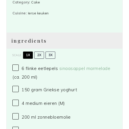
Category:
Cake
Cuisine:
Ierse keuken
ingredients
1X
2X
3X
SCALE
6
flinke eetlepels
sinaasappel marmelade
(ca.
200
ml)
150 gram
Griekse yoghurt
4
medium eieren (M)
200
ml zonnebloemolie