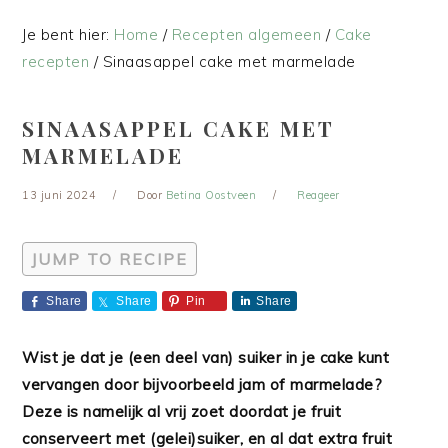
Je bent hier:
Home
/
Recepten algemeen
/
Cake
recepten
/
Sinaasappel cake met marmelade
SINAASAPPEL CAKE MET
MARMELADE
13 juni 2024
Door
Betina Oostveen
Reageer
JUMP TO RECIPE
Share
Share
Pin
Share
Wist je dat je (een deel van) suiker in je cake kunt
vervangen door bijvoorbeeld jam of marmelade?
Deze is namelijk al vrij zoet doordat je fruit
conserveert met (gelei)suiker, en al dat extra fruit