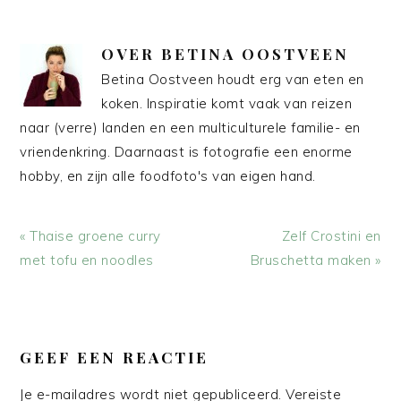
OVER
BETINA OOSTVEEN
Betina Oostveen houdt erg van eten en
koken. Inspiratie komt vaak van reizen
naar (verre) landen en een multiculturele familie- en
vriendenkring. Daarnaast is fotografie een enorme
hobby, en zijn alle foodfoto's van eigen hand.
Vorig
Volgend
« Thaise groene curry
Zelf Crostini en
bericht:
bericht:
met tofu en noodles
Bruschetta maken »
LEES
INTERACTIES
GEEF EEN REACTIE
Je e-mailadres wordt niet gepubliceerd.
Vereiste