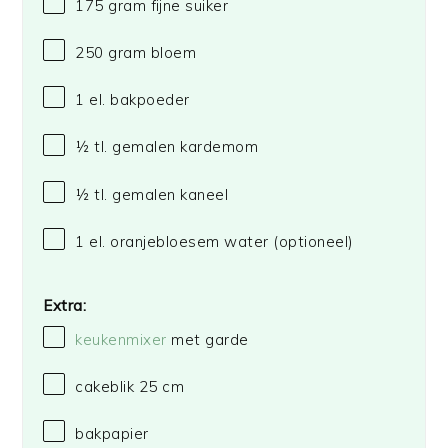
175 gram
fijne suiker
250 gram
bloem
1
el. bakpoeder
½
tl. gemalen kardemom
½
tl. gemalen kaneel
1
el. oranjebloesem water (optioneel)
Extra:
keukenmixer
met garde
cakeblik
25
cm
bakpapier