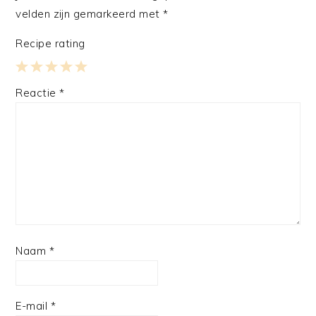
velden zijn gemarkeerd met
*
Recipe rating
1
2
3
4
5
Reactie
*
Star
Stars
Stars
Stars
Stars
Naam
*
E-mail
*