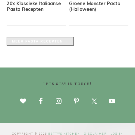
20x Klassieke Italiaanse
Groene Monster Pasta
Pasta Recepten
(Halloween)
MEER PASTA RECEPTEN →
FOOTER
LETS STAY IN TOUCH!
COPYRIGHT © 2026
BETTY'S KITCHEN
·
DISCLAIMER
·
LOG IN