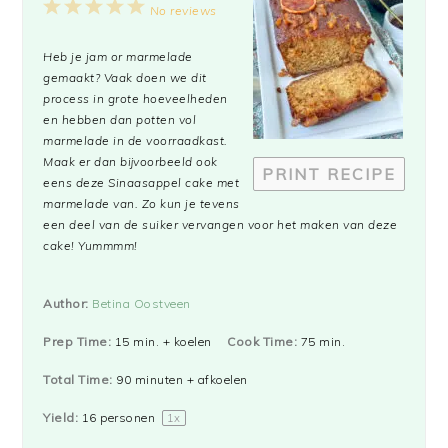
1
2
3
4
5
No reviews
Star
Stars
Stars
Stars
Stars
Heb je jam or marmelade
gemaakt? Vaak doen we dit
process in grote hoeveelheden
en hebben dan potten vol
marmelade in de voorraadkast.
Maak er dan bijvoorbeeld ook
PRINT RECIPE
eens deze Sinaasappel cake met
marmelade van. Zo kun je tevens
een deel van de suiker vervangen voor het maken van deze
cake! Yummmm!
Author:
Betina Oostveen
Prep Time:
15 min. + koelen
Cook Time:
75 min.
Total Time:
90 minuten + afkoelen
Yield:
16
personen
1
x