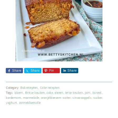
Share
Share
Pin
Share
Category:
Bakrecepten
,
Cake recepten
Tags:
bloem
,
Britse keuken
,
cake
,
eieren
,
Ierse keuken
,
jam
,
kaneel
,
kardemom
,
marmelade
,
oranjebloesem water
,
sinaasappels
,
suiker
,
yoghurt
,
zonnebloemolie