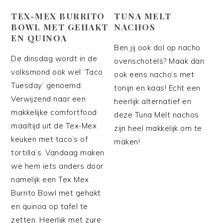
TEX-MEX BURRITO
TUNA MELT
BOWL MET GEHAKT
NACHOS
EN QUINOA
Ben jij ook dol op nacho
De dinsdag wordt in de
ovenschotels? Maak dan
volksmond ook wel ‘Taco
ook eens nacho’s met
Tuesday’ genoemd.
tonijn en kaas! Echt een
Verwijzend naar een
heerlijk alternatief en
makkelijke comfortfood
deze Tuna Melt nachos
maaltijd uit de Tex-Mex
zijn heel makkelijk om te
keuken met taco’s of
maken!
tortilla’s. Vandaag maken
we hem iets anders door
namelijk een Tex Mex
Burrito Bowl met gehakt
en quinoa op tafel te
zetten. Heerlijk met zure