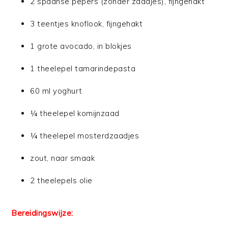
2 spaanse pepers (zonder zaadjes), fijngehakt
3 teentjes knoflook, fijngehakt
1 grote avocado, in blokjes
1 theelepel tamarindepasta
60 ml yoghurt
¼ theelepel komijnzaad
¼ theelepel mosterdzaadjes
zout, naar smaak
2 theelepels olie
Bereidingswijze: