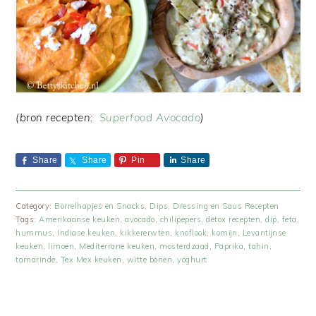
(bron recepten:
Superfood Avocado
)
Share
Share
Pin
Share
Category:
Borrelhapjes en Snacks
,
Dips, Dressing en Saus Recepten
Tags:
Amerikaanse keuken
,
avocado
,
chilipepers
,
detox recepten
,
dip
,
feta
,
hummus
,
Indiase keuken
,
kikkererwten
,
knoflook
,
komijn
,
Levantijnse
keuken
,
limoen
,
Mediterrane keuken
,
mosterdzaad
,
Paprika
,
tahin
,
tamarinde
,
Tex Mex keuken
,
witte bonen
,
yoghurt