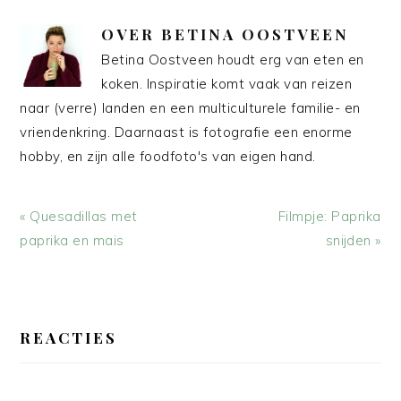
OVER
BETINA OOSTVEEN
Betina Oostveen houdt erg van eten en
koken. Inspiratie komt vaak van reizen
naar (verre) landen en een multiculturele familie- en
vriendenkring. Daarnaast is fotografie een enorme
hobby, en zijn alle foodfoto's van eigen hand.
Vorig
Volgend
« Quesadillas met
Filmpje: Paprika
bericht:
bericht:
paprika en mais
snijden »
LEES
INTERACTIES
REACTIES