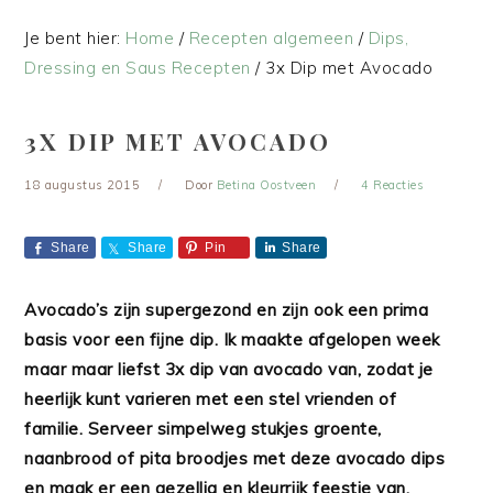
Je bent hier:
Home
/
Recepten algemeen
/
Dips,
Dressing en Saus Recepten
/
3x Dip met Avocado
3X DIP MET AVOCADO
18 augustus 2015
Door
Betina Oostveen
4 Reacties
Share
Share
Pin
Share
Avocado’s zijn supergezond en zijn ook een prima
basis voor een fijne dip. Ik maakte afgelopen week
maar maar liefst 3x dip van avocado van, zodat je
heerlijk kunt varieren met een stel vrienden of
familie. Serveer simpelweg stukjes groente,
naanbrood of pita broodjes met deze avocado dips
en maak er een gezellig en kleurrijk feestje van.