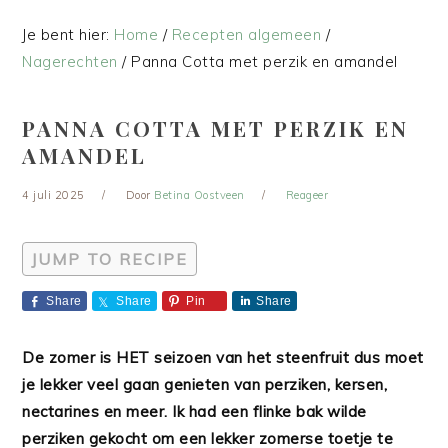
Je bent hier:
Home
/
Recepten algemeen
/
Nagerechten
/
Panna Cotta met perzik en amandel
PANNA COTTA MET PERZIK EN
AMANDEL
4 juli 2025
Door
Betina Oostveen
Reageer
JUMP TO RECIPE
Share
Share
Pin
Share
De zomer is HET seizoen van het steenfruit dus moet
je lekker veel gaan genieten van perziken, kersen,
nectarines en meer. Ik had een flinke bak wilde
perziken gekocht om een lekker zomerse toetje te