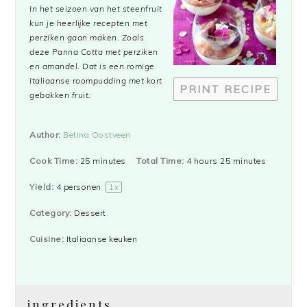
In het seizoen van het steenfruit
kun je heerlijke recepten met
perziken gaan maken. Zoals
deze Panna Cotta met perziken
en amandel. Dat is een romige
Italiaanse roompudding met kort
PRINT RECIPE
gebakken fruit.
Author:
Betina Oostveen
Cook Time:
25 minutes
Total Time:
4 hours 25 minutes
Yield:
4
personen
1
x
Category:
Dessert
Cuisine:
Italiaanse keuken
ingredients