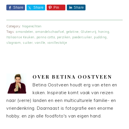
Share
Share
Pin
Share
Category:
Nagerechten
Tags:
amandelen
,
amandelschaafsel
,
gelatine
,
Glutenvrij
,
honing
,
Italiaanse Keuken
,
panna cotta
,
perziken
,
poedersuiker
,
pudding
,
slagroom
,
suiker
,
vanille
,
vanillestokje
OVER
BETINA OOSTVEEN
Betina Oostveen houdt erg van eten en
koken. Inspiratie komt vaak van reizen
naar (verre) landen en een multiculturele familie- en
vriendenkring. Daarnaast is fotografie een enorme
hobby, en zijn alle foodfoto's van eigen hand.