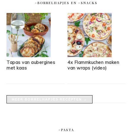
#BORRELHAPJES EN #SNACKS
Tapas van aubergines
4x Flammkuchen maken
met kaas
van wraps (video)
MEER BORRELHAPJES RECEPTEN →
#PASTA