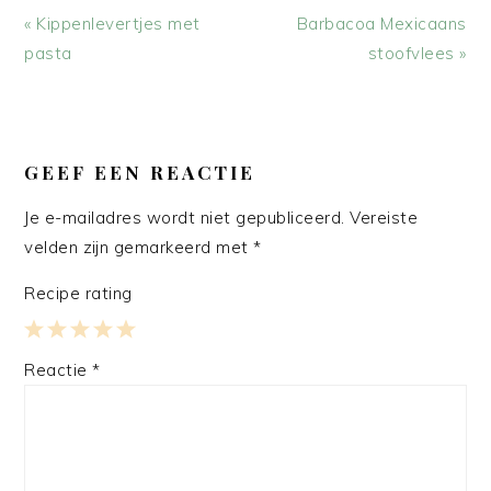
Vorig
Volgend
« Kippenlevertjes met
Barbacoa Mexicaans
bericht:
bericht:
pasta
stoofvlees »
LEES
INTERACTIES
GEEF EEN REACTIE
Je e-mailadres wordt niet gepubliceerd.
Vereiste
velden zijn gemarkeerd met
*
Recipe rating
1
2
3
4
5
Reactie
*
Star
Stars
Stars
Stars
Stars