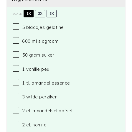
1X
2X
3X
SCALE
5
blaadjes gelatine
600
ml slagroom
50 gram
suiker
1
vanille peul
1
tl. amandel essence
3
wilde perziken
2
el. amandelschaafsel
2
el. honing