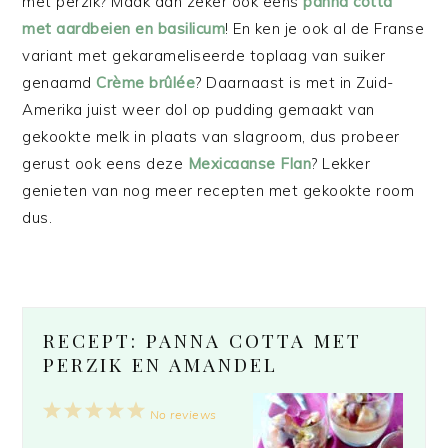
met perzik? Maak dan zeker ook eens
panna cotta
met aardbeien en basilicum
! En ken je ook al de Franse
variant met gekarameliseerde toplaag van suiker
genaamd
Crème brûlée
? Daarnaast is met in Zuid-
Amerika juist weer dol op pudding gemaakt van
gekookte melk in plaats van slagroom, dus probeer
gerust ook eens deze
Mexicaanse Flan
? Lekker
genieten van nog meer recepten met gekookte room
dus.
RECEPT: PANNA COTTA MET
PERZIK EN AMANDEL
1
2
3
4
5
No reviews
Star
Stars
Stars
Stars
Stars