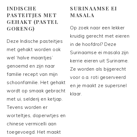
INDISCHE
SURINAAMSE EI
PASTEITJES MET
MASALA
GEHAKT (PASTEL
Op zoek naar een lekker
GORENG)
kruidig gerecht met eieren
Deze Indische pasteitjes
in de hoofdrol? Deze
met gehakt worden ook
Surinaamse ei masala zijn
wel ‘halve maantjes’
kerrie eieren uit Suriname.
genoemd en zijn naar
Ze worden als bijgerecht
familie recept van mijn
voor o.a. roti geserveerd
schoonfamilie. Het gehakt
en je maakt ze supersnel
wordt op smaak gebracht
klaar.
met ui, selderij en ketjap.
Tevens worden er
worteltjes, doperwtjes en
chinese vermicelli aan
toegevoegd. Het maakt