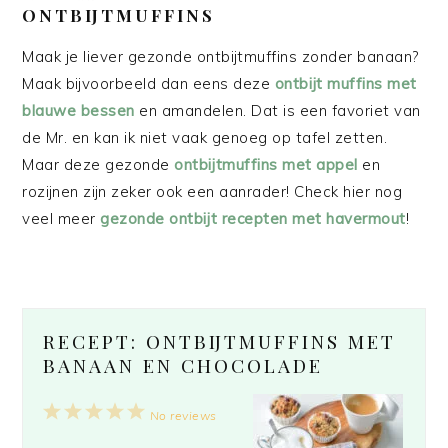
ONTBIJTMUFFINS
Maak je liever gezonde ontbijtmuffins zonder banaan?
Maak bijvoorbeeld dan eens deze
ontbijt muffins met
blauwe bessen
en amandelen. Dat is een favoriet van
de Mr. en kan ik niet vaak genoeg op tafel zetten.
Maar deze gezonde
ontbijtmuffins met appel
en
rozijnen zijn zeker ook een aanrader! Check hier nog
veel meer
gezonde ontbijt recepten met havermout
!
RECEPT: ONTBIJTMUFFINS MET
BANAAN EN CHOCOLADE
1
2
3
4
5
No reviews
Star
Stars
Stars
Stars
Stars