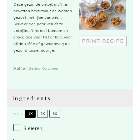
Deze gezonde ontbijt muffins
bevatten havermout en worden
gezoet met rijpe bananen.
Serveer een paar van deze
ontbijtmuffins met banaan en
chocolade voor het ontbijt, voor
PRINT RECIPE
bij de koffie of gewoonweg als
gezond tussendoortje.
Author:
Betina Oostveen
ingredients
1X
2X
3X
SCALE
3
eieren,