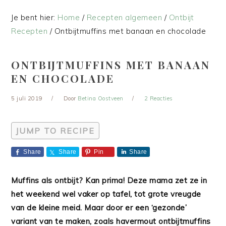
Je bent hier:
Home
/
Recepten algemeen
/
Ontbijt
Recepten
/
Ontbijtmuffins met banaan en chocolade
ONTBIJTMUFFINS MET BANAAN
EN CHOCOLADE
5 juli 2019
Door
Betina Oostveen
2 Reacties
JUMP TO RECIPE
Share
Share
Pin
Share
Muffins als ontbijt? Kan prima! Deze mama zet ze in
het weekend wel vaker op tafel, tot grote vreugde
van de kleine meid. Maar door er een ‘gezonde’
variant van te maken, zoals havermout ontbijtmuffins