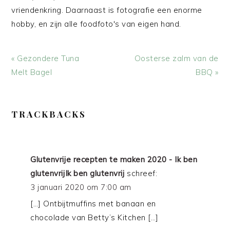
vriendenkring. Daarnaast is fotografie een enorme
hobby, en zijn alle foodfoto's van eigen hand.
Vorig
Volgend
« Gezondere Tuna
Oosterse zalm van de
bericht:
bericht:
Melt Bagel
BBQ »
LEES
TRACKBACKS
INTERACTIES
Glutenvrije recepten te maken 2020 - Ik ben
glutenvrijIk ben glutenvrij
schreef:
3 januari 2020 om 7:00 am
[…] Ontbijtmuffins met banaan en
chocolade van Betty’s Kitchen […]