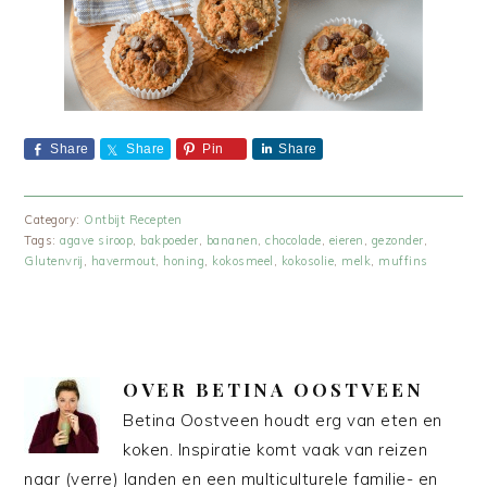
Share
Share
Pin
Share
Category:
Ontbijt Recepten
Tags:
agave siroop
,
bakpoeder
,
bananen
,
chocolade
,
eieren
,
gezonder
,
Glutenvrij
,
havermout
,
honing
,
kokosmeel
,
kokosolie
,
melk
,
muffins
OVER
BETINA OOSTVEEN
Betina Oostveen houdt erg van eten en
koken. Inspiratie komt vaak van reizen
naar (verre) landen en een multiculturele familie- en