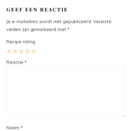
GEEF EEN REACTIE
Je e-mailadres wordt niet gepubliceerd.
Vereiste
velden zijn gemarkeerd met
*
Recipe rating
1
2
3
4
5
Reactie
*
Star
Stars
Stars
Stars
Stars
Naam
*