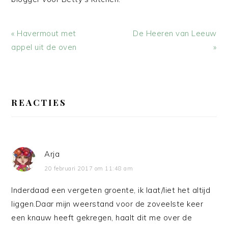
Vorig
Volgend
« Havermout met
De Heeren van Leeuw
bericht:
bericht:
appel uit de oven
»
LEES
INTERACTIES
REACTIES
Arja
20 februari 2017 om 11:48 am
Inderdaad een vergeten groente, ik laat/liet het altijd
liggen.Daar mijn weerstand voor de zoveelste keer
een knauw heeft gekregen, haalt dit me over de