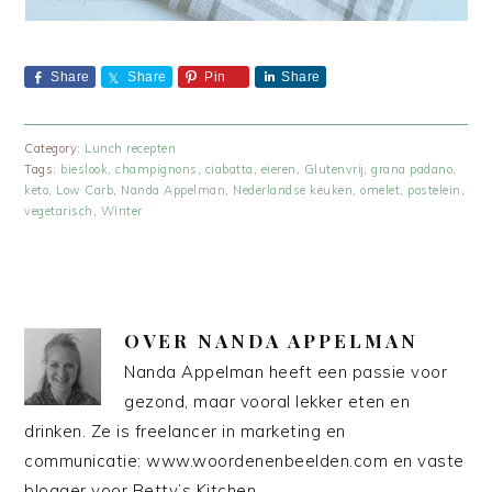
Share
Share
Pin
Share
Category:
Lunch recepten
Tags:
bieslook
,
champignons
,
ciabatta
,
eieren
,
Glutenvrij
,
grana padano
,
keto
,
Low Carb
,
Nanda Appelman
,
Nederlandse keuken
,
omelet
,
postelein
,
vegetarisch
,
Winter
OVER
NANDA APPELMAN
Nanda Appelman heeft een passie voor
gezond, maar vooral lekker eten en
drinken. Ze is freelancer in marketing en
communicatie: www.woordenenbeelden.com en vaste
blogger voor Betty’s Kitchen.