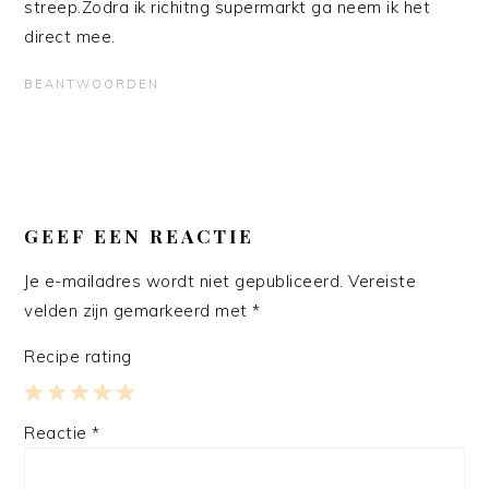
streep.Zodra ik richitng supermarkt ga neem ik het
direct mee.
BEANTWOORDEN
GEEF EEN REACTIE
Je e-mailadres wordt niet gepubliceerd.
Vereiste
velden zijn gemarkeerd met
*
Recipe rating
1
2
3
4
5
Reactie
*
Star
Stars
Stars
Stars
Stars