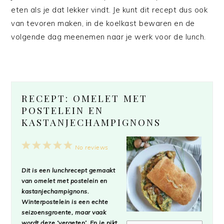
eten als je dat lekker vindt. Je kunt dit recept dus ook
van tevoren maken, in de koelkast bewaren en de
volgende dag meenemen naar je werk voor de lunch.
RECEPT: OMELET MET
POSTELEIN EN
KASTANJECHAMPIGNONS
1
2
3
4
5
No reviews
Star
Stars
Stars
Stars
Stars
Dit is een lunchrecept gemaakt
van omelet met postelein en
kastanjechampignons.
Winterpostelein is een echte
seizoensgroente, maar vaak
wordt deze ‘vergeten’. En je pikt