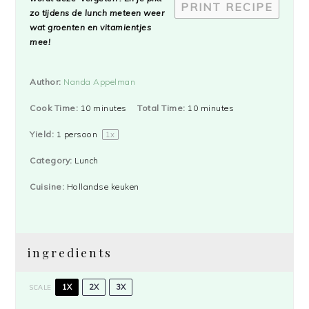
PRINT RECIPE
zo tijdens de lunch meteen weer
wat groenten en vitamientjes
mee!
Author:
Nanda Appelman
Cook Time:
10 minutes
Total Time:
10 minutes
Yield:
1
persoon
1
x
Category:
Lunch
Cuisine:
Hollandse keuken
ingredients
1X
2X
3X
SCALE