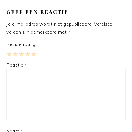
LEES
INTERACTIES
GEEF EEN REACTIE
Je e-mailadres wordt niet gepubliceerd.
Vereiste
velden zijn gemarkeerd met
*
Recipe rating
1
2
3
4
5
Reactie
*
Star
Stars
Stars
Stars
Stars
Naam
*