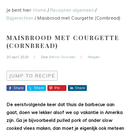
Je bent hier:
Home
/
Recepten algemeen
/
Bijgerechten
/
Maisbrood met Courgette (Cornbread)
MAISBROOD MET COURGETTE
(CORNBREAD)
20 april 2020
Door
Betina Oostveen
Reageer
JUMP TO RECIPE
Share
Share
Pin
Share
De eerstvolgende keer dat thuis de barbecue aan
gaat, doen we lekker alsof we op vakantie in Amerika
zijn. Ga je bijvoorbeeld
pulled pork
of ander
slow
cooked
vlees maken, dan moet je eigenlijk ook meteen