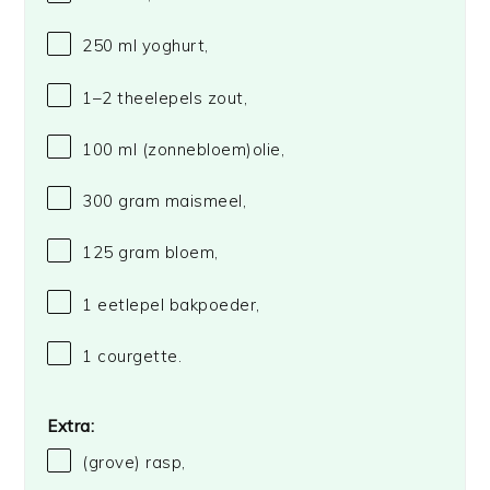
250
ml yoghurt,
1
–
2
theelepels zout,
100
ml (zonnebloem)olie,
300 gram
maismeel,
125 gram
bloem,
1
eetlepel bakpoeder,
1
courgette.
Extra:
(grove) rasp,