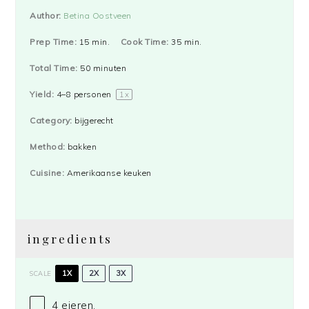
Author:
Betina Oostveen
Prep Time:
15 min.
Cook Time:
35 min.
Total Time:
50 minuten
Yield:
4
–
8
personen
1
x
Category:
bijgerecht
Method:
bakken
Cuisine:
Amerikaanse keuken
ingredients
1X
2X
3X
SCALE
4
eieren,