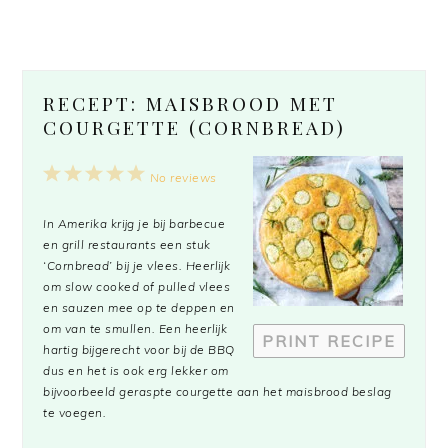
RECEPT: MAISBROOD MET
COURGETTE (CORNBREAD)
1
2
3
4
5
No reviews
Star
Stars
Stars
Stars
Stars
In Amerika krijg je bij barbecue
en grill restaurants een stuk
‘Cornbread’ bij je vlees. Heerlijk
om slow cooked of pulled vlees
en sauzen mee op te deppen en
om van te smullen. Een heerlijk
PRINT RECIPE
hartig bijgerecht voor bij de BBQ
dus en het is ook erg lekker om
bijvoorbeeld geraspte courgette aan het maisbrood beslag
te voegen.