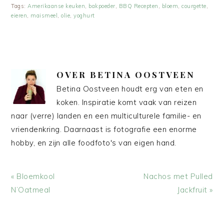
Tags:
Amerikaanse keuken
,
bakpoeder
,
BBQ Recepten
,
bloem
,
courgette
,
eieren
,
maismeel
,
olie
,
yoghurt
OVER
BETINA OOSTVEEN
Betina Oostveen houdt erg van eten en
koken. Inspiratie komt vaak van reizen
naar (verre) landen en een multiculturele familie- en
vriendenkring. Daarnaast is fotografie een enorme
hobby, en zijn alle foodfoto's van eigen hand.
Vorig
Volgend
« Bloemkool
Nachos met Pulled
bericht:
bericht:
N’Oatmeal
Jackfruit »