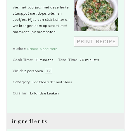
Star
Stars
Stars
Stars
Stars
Vier het voorjaar met deze lente
stamppot met doperwten en
spekjes. Hij is een stuk lichter en
we brengen hem op smaak met
roomkaas ipv roomboter!
PRINT RECIPE
Author:
Nanda Appelman
Cook Time:
20 minutes
Total Time:
20 minutes
Yield:
2
personen
1
x
Category:
Hoofdgerecht met vlees
Cuisine:
Hollandse keuken
ingredients