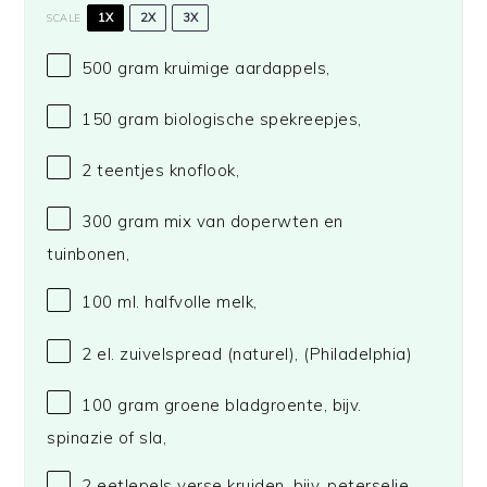
1X
2X
3X
SCALE
500 gram
kruimige aardappels,
150 gram
biologische spekreepjes,
2
teentjes knoflook,
300 gram
mix van doperwten en
tuinbonen,
100
ml. halfvolle melk,
2
el. zuivelspread (naturel),
(Philadelphia)
100 gram
groene bladgroente, bijv.
spinazie of sla,
2
eetlepels verse kruiden, bijv. peterselie