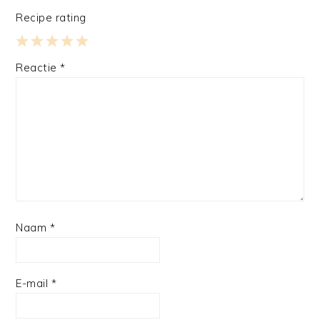
Recipe rating
1
2
3
4
5
Reactie
*
Star
Stars
Stars
Stars
Stars
Naam
*
E-mail
*