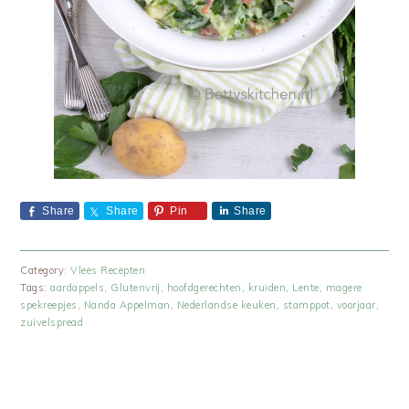
Share
Share
Pin
Share
Category:
Vlees Recepten
Tags:
aardappels
,
Glutenvrij
,
hoofdgerechten
,
kruiden
,
Lente
,
magere
spekreepjes
,
Nanda Appelman
,
Nederlandse keuken
,
stamppot
,
voorjaar
,
zuivelspread