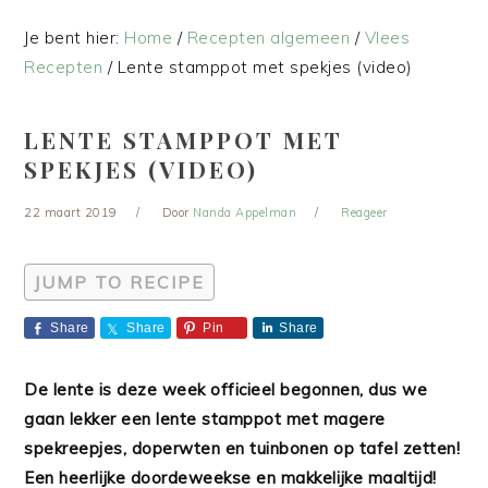
Je bent hier:
Home
/
Recepten algemeen
/
Vlees
Recepten
/
Lente stamppot met spekjes (video)
LENTE STAMPPOT MET
SPEKJES (VIDEO)
22 maart 2019
Door
Nanda Appelman
Reageer
JUMP TO RECIPE
Share
Share
Pin
Share
De lente is deze week officieel begonnen, dus we
gaan lekker een lente stamppot met magere
spekreepjes, doperwten en tuinbonen op tafel zetten!
Een heerlijke doordeweekse en makkelijke maaltijd!