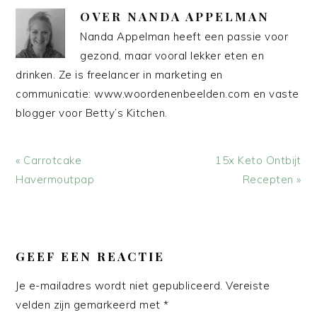
OVER
NANDA APPELMAN
Nanda Appelman heeft een passie voor
gezond, maar vooral lekker eten en
drinken. Ze is freelancer in marketing en
communicatie: www.woordenenbeelden.com en vaste
blogger voor Betty’s Kitchen.
Vorig
Volgend
« Carrotcake
15x Keto Ontbijt
bericht:
bericht:
Havermoutpap
Recepten »
LEES
INTERACTIES
GEEF EEN REACTIE
Je e-mailadres wordt niet gepubliceerd.
Vereiste
velden zijn gemarkeerd met
*