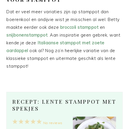
Dat er veel meer variaties zijn op stamppot dan
boerenkool en andijvie wist je misschien al wel. Betty
maakte eerder ook deze
broccoli stamppot
en
snijbonenstamppot
. Aan inspiratie geen gebrek, want
kende je deze
Italiaanse stamppot met zoete
aardappel
ook al? Nog zo’n heerlijke variatie van de
klassieke stamppot en uitermate geschikt als lente
stamppot!
RECEPT: LENTE STAMPPOT MET
SPEKJES
1
2
3
4
5
No reviews