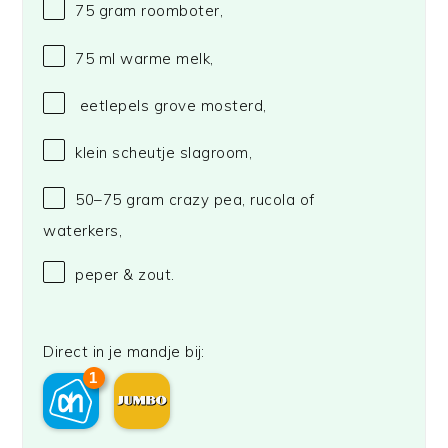
75 gram
roomboter,
75
ml warme melk,
eetlepels grove mosterd,
klein scheutje slagroom,
50
–
75
gram crazy pea, rucola of
waterkers,
peper & zout.
Direct in je mandje bij:
1