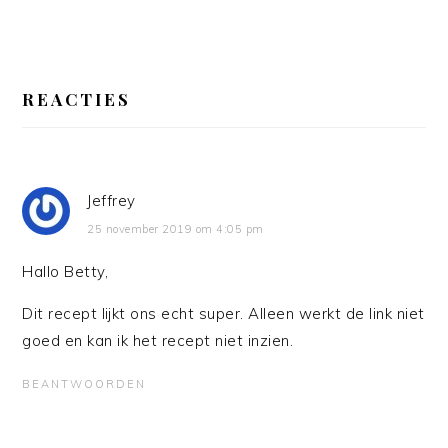
LEES
INTERACTIES
REACTIES
Jeffrey
25 november 2019 om 4:05 pm
Hallo Betty,
Dit recept lijkt ons echt super. Alleen werkt de link niet
goed en kan ik het recept niet inzien.
BEANTWOORDEN