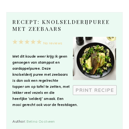
RECEPT: KNOLSELDERIJPUREE
MET ZEEBAARS
1
2
3
4
5
No reviews
Star
Stars
Stars
Stars
Stars
Met dit koude weer krijg ik geen
genoegen van stamppot en
aardappelpuree. Deze
knolselderij puree met zeebaars
is dan ook een regelrechte
topper om op tafel te zetten, met
PRINT RECIPE
lekker veel vezels en die
heerlijke ‘selderij’ smaak. Een
mooi gerecht ook voor de feestdagen.
Author:
Betina Oostveen