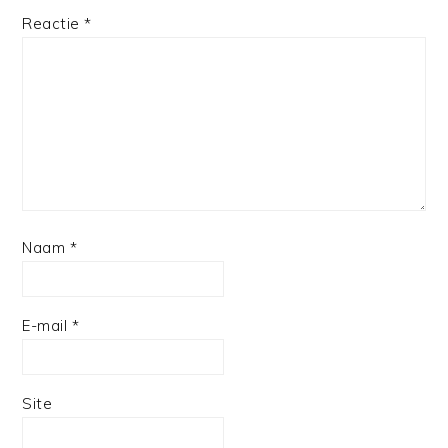
1
2
3
4
5
Reactie
*
Star
Stars
Stars
Stars
Stars
Naam
*
E-mail
*
Site