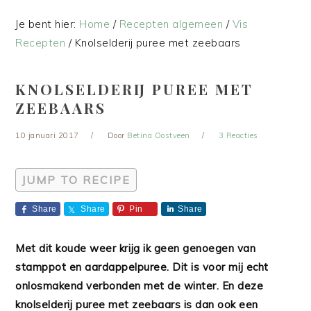
Je bent hier:
Home
/
Recepten algemeen
/
Vis
Recepten
/
Knolselderij puree met zeebaars
KNOLSELDERIJ PUREE MET
ZEEBAARS
10 januari 2017
Door
Betina Oostveen
3 Reacties
JUMP TO RECIPE
Share
Share
Pin
Share
Met dit koude weer krijg ik geen genoegen van
stamppot en aardappelpuree. Dit is voor mij echt
onlosmakend verbonden met de winter. En deze
knolselderij puree met zeebaars is dan ook een