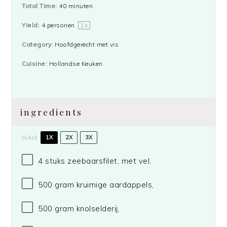
Total Time:
40 minuten
Yield:
4
personen
1
x
Category:
Hoofdgerecht met vis
Cuisine:
Hollandse Keuken
ingredients
1X
2X
3X
SCALE
4
stuks zeebaarsfilet, met vel,
500 gram
kruimige aardappels,
500 gram
knolselderij,