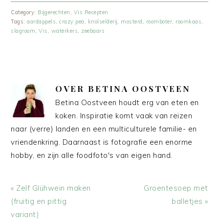
Category:
Bijgerechten
,
Vis Recepten
Tags:
aardappels
,
crazy pea
,
knolselderij
,
mosterd
,
roomboter
,
roomkaas
,
slagroom
,
Vis
,
waterkers
,
zeebaars
OVER
BETINA OOSTVEEN
Betina Oostveen houdt erg van eten en
koken. Inspiratie komt vaak van reizen
naar (verre) landen en een multiculturele familie- en
vriendenkring. Daarnaast is fotografie een enorme
hobby, en zijn alle foodfoto's van eigen hand.
Vorig
Volgend
« Zelf Glühwein maken
Groentesoep met
bericht:
bericht:
(fruitig en pittig
balletjes »
variant)