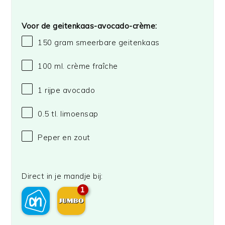
Voor de geitenkaas-avocado-crème:
150 gram
smeerbare geitenkaas
100
ml. crème fraîche
1
rijpe avocado
0.5
tl. limoensap
Peper en zout
Direct in je mandje bij:
1