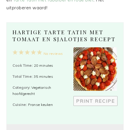
uitproberen waard!
HARTIGE TARTE TATIN MET
TOMAAT EN SJALOTJES RECEPT
1
2
3
4
5
No reviews
Star
Stars
Stars
Stars
Stars
Cook Time:
20 minutes
Total Time:
35 minutes
Category:
Vegetarisch
hoofdgerecht
PRINT RECIPE
Cuisine:
Franse keuken