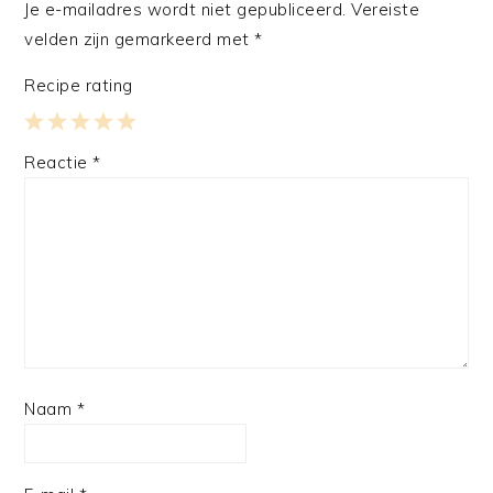
Je e-mailadres wordt niet gepubliceerd.
Vereiste
velden zijn gemarkeerd met
*
Recipe rating
1
2
3
4
5
Reactie
*
Star
Stars
Stars
Stars
Stars
Naam
*