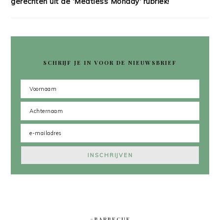
gerechten uit de 'Meatless Monday' rubriek!
SCHRIJF JE IN VOOR DE NIEUWSBRIEF
#BARBECUE