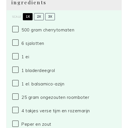
ingredients
1X
2X
3X
SCALE
500 gram
cherrytomaten
6
sjalotten
1
ei
1
bladerdeegrol
1
el. balsamico-azijn
25 gram
ongezouten roomboter
4
takjes verse tijm en rozemarijn
Peper en zout