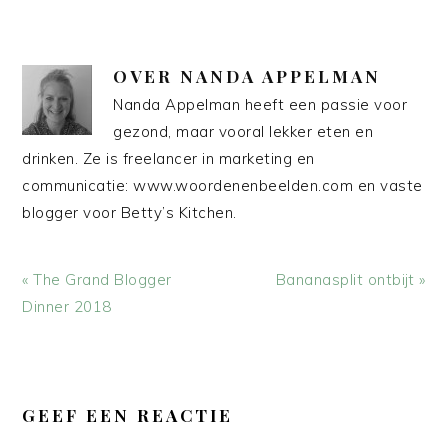
OVER
NANDA APPELMAN
Nanda Appelman heeft een passie voor
gezond, maar vooral lekker eten en
drinken. Ze is freelancer in marketing en
communicatie: www.woordenenbeelden.com en vaste
blogger voor Betty’s Kitchen.
Vorig
Volgend
« The Grand Blogger
Bananasplit ontbijt »
bericht:
bericht:
Dinner 2018
LEES
INTERACTIES
GEEF EEN REACTIE