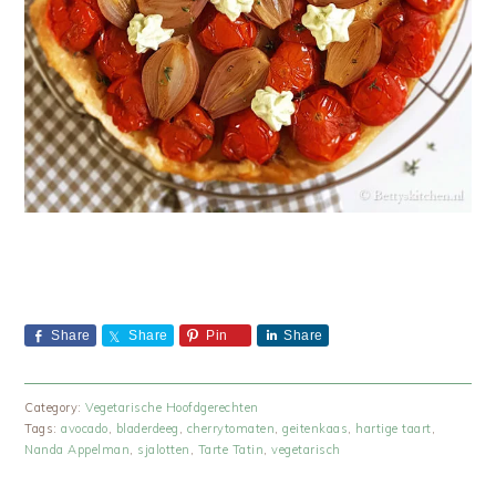
Share
Share
Pin
Share
Category:
Vegetarische Hoofdgerechten
Tags:
avocado
,
bladerdeeg
,
cherrytomaten
,
geitenkaas
,
hartige taart
,
Nanda Appelman
,
sjalotten
,
Tarte Tatin
,
vegetarisch