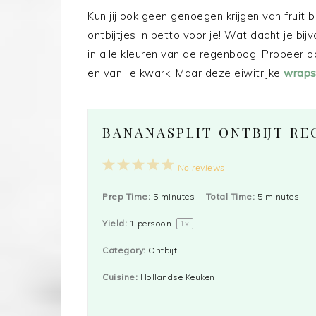
Kun jij ook geen genoegen krijgen van fruit b
ontbijtjes in petto voor je! Wat dacht je bi
in alle kleuren van de regenboog! Probeer o
en vanille kwark. Maar deze eiwitrijke
wraps
BANANASPLIT ONTBIJT RE
1
2
3
4
5
No reviews
Star
Stars
Stars
Stars
Stars
Prep Time:
5 minutes
Total Time:
5 minutes
Yield:
1
persoon
1
x
Category:
Ontbijt
Cuisine:
Hollandse Keuken