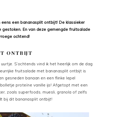
an eens een bananasplit ontbijt! De klassieker
je gestoken. En van deze gemengde fruitsalade
 vroege ochtend!
T ONTBIJT
s 4 uurtje. S’ochtends vind ik het heerlijk om de dag
rrijke fruitsalade met bananasplit ontbijt is
den gesneden banaan en een flinke lepel
bolletje proteïne vanille ijs! Afgetopt met een
, zoals superfoods, muesli, granola of zelfs
t bij dit bananasplit ontbijt!