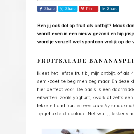
Share
Share
Pin
Share
Ben jij ook dol op fruit als ontbijt? Maak d
wordt even in een nieuw gezond en hip jas
word je vanzelf wel spontaan vrolijk op de
FRUITSALADE BANANASPLI
Ik eet het liefste fruit bij mijn ontbijt, of al
semi-zoet te beginnen zeg maar. En deze kleu
hier perfect voor! De basis is een doormid
eitwitten, zoals yoghurt, kwark of zelfs een 
lekkere hand fruit en een
crunchy
smaakmaker
fijngehakte chocolade. Net wat jij lekker vind