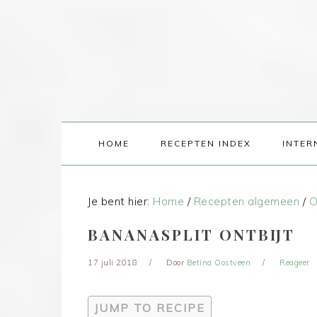
HOME
RECEPTEN INDEX
INTER
Je bent hier:
Home
/
Recepten algemeen
/
O
BANANASPLIT ONTBIJT
17 juli 2018
Door
Betina Oostveen
Reageer
JUMP TO RECIPE