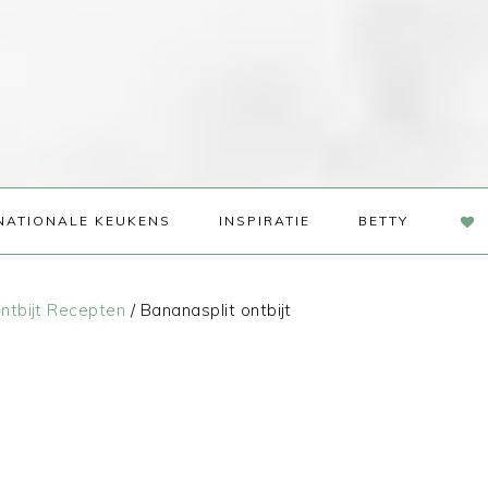
NAV
NATIONALE KEUKENS
INSPIRATIE
BETTY
SOC
ME
ntbijt Recepten
/
Bananasplit ontbijt