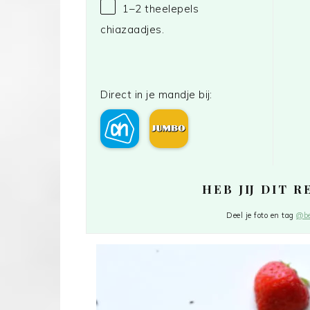
1
–
2
theelepels
chiazaadjes.
Direct in je mandje bij:
HEB JIJ DIT 
Deel je foto en tag
@be