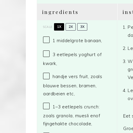
ingredients
ins
Pe
1X
2X
3X
SCALE
do
1
middelgrote banaan,
Le
3
eetlepels yoghurt of
Wa
kwark,
gr
handje vers fruit, zoals
Ve
blauwe bessen, bramen,
Le
aardbeien etc,
ov
1
–
3
eetlepels
crunch
:
zoals granola, muesli enof
Eet 
fijngehakte chocolade,
Groe