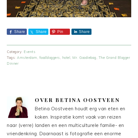
Share
Share
Pin
Share
Category:
Events
Tags:
Amsterdam
,
foodbloggers
,
hotel
,
Mr. Goodiebag
,
The Grand Blogger
Dinner
OVER
BETINA OOSTVEEN
Betina Oostveen houdt erg van eten en
koken. Inspiratie komt vaak van reizen
naar (verre) landen en een multiculturele familie- en
vriendenkring. Daarnaast is fotografie een enorme