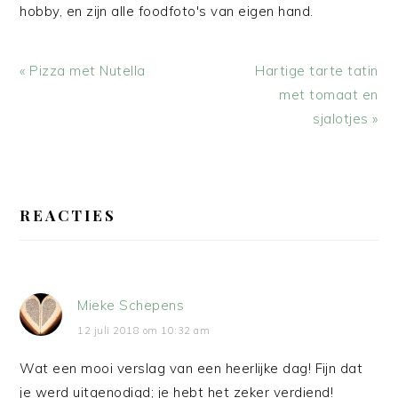
hobby, en zijn alle foodfoto's van eigen hand.
Vorig
Volgend
« Pizza met Nutella
Hartige tarte tatin
bericht:
bericht:
met tomaat en
sjalotjes »
LEES
INTERACTIES
REACTIES
Mieke Schepens
12 juli 2018 om 10:32 am
Wat een mooi verslag van een heerlijke dag! Fijn dat
je werd uitgenodigd; je hebt het zeker verdiend!