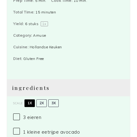
Prep Time:
5 min.
Cook Time:
10 min.
Total Time:
15 minuten
Yield:
6
stuks
1
x
Category:
Amuse
Cuisine:
Hollandse Keuken
Diet:
Gluten Free
ingredients
1X
2X
3X
SCALE
3
eieren
1
kleine eetrijpe avocado