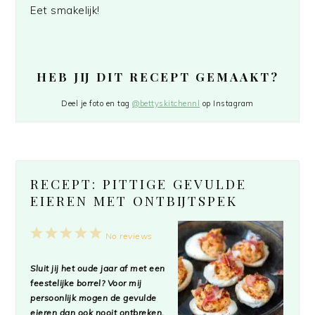
Eet smakelijk!
HEB JIJ DIT RECEPT GEMAAKT?
Deel je foto en tag
@bettyskitchennl
op Instagram
RECEPT: PITTIGE GEVULDE
EIEREN MET ONTBIJTSPEK
1
2
3
4
5
No reviews
Star
Stars
Stars
Stars
Stars
Sluit jij het oude jaar af met een
feestelijke borrel? Voor mij
persoonlijk mogen de gevulde
eieren dan ook nooit ontbreken.