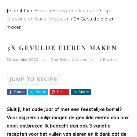
Je bent hier:
Home
/
Recepten algemeen
/
Dips,
Dressing en Saus Recepten
/
3x Gevulde eieren
maken
3X GEVULDE EIEREN MAKEN
30 december 2020
Door
Betina Oostveen
2 Reacties
JUMP TO RECIPE
Share
Share
Pin
Share
Sluit jij het oude jaar af met een feestelijke borrel?
Voor mij persoonlijk mogen de gevulde eieren dan ook
nooit ontbreken. Ik bedacht dan ook 3 variatie
recepten voor het vullen van eieren en ik denk dat de