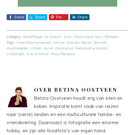
Share
Share
Pin
Share
Category:
Borrelhapjes en Snacks
,
Dips, Dressing en Saus Recepten
Tags:
Amerikaanse keuken
,
amuse
,
avocado
,
Bacon
,
bieslook
,
cayennepeper
,
citroen
,
kerrie
,
mayonaise
,
Nederlandse keuken
,
ontbijtspek
,
Oud & Nieuw
,
Paas Recepten
OVER
BETINA OOSTVEEN
Betina Oostveen houdt erg van eten en
koken. Inspiratie komt vaak van reizen
naar (verre) landen en een multiculturele familie- en
vriendenkring. Daarnaast is fotografie een enorme
hobby, en zijn alle foodfoto's van eigen hand.