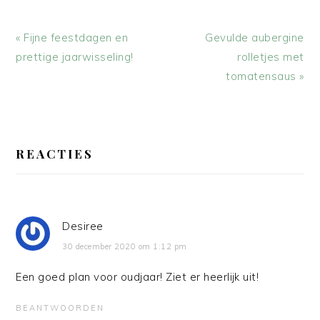
Vorig
Volgend
« Fijne feestdagen en
Gevulde aubergine
bericht:
bericht:
prettige jaarwisseling!
rolletjes met
tomatensaus »
LEES
INTERACTIES
REACTIES
Desiree
30 december 2020 om 1:12 pm
Een goed plan voor oudjaar! Ziet er heerlijk uit!
BEANTWOORDEN