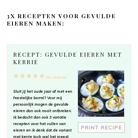
3X RECEPTEN VOOR GEVULDE
EIEREN MAKEN:
RECEPT: GEVULDE EIEREN MET
KERRIE
1
2
3
4
5
No reviews
Star
Stars
Stars
Stars
Stars
Sluit jij het oude jaar af met een
feestelijke borrel? Voor mij
persoonlijk mogen de gevulde
eieren dan ook nooit ontbreken.
Ik bedacht dan ook 3 variatie
recepten voor het vullen van
PRINT RECIPE
eieren en ik denk dat de variant
met kerrie toch wel het meest