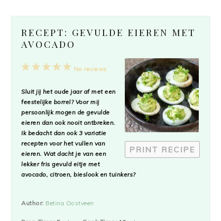
RECEPT: GEVULDE EIEREN MET
AVOCADO
1
2
3
4
5
No reviews
Star
Stars
Stars
Stars
Stars
Sluit jij het oude jaar af met een
feestelijke borrel? Voor mij
persoonlijk mogen de gevulde
eieren dan ook nooit ontbreken.
Ik bedacht dan ook 3 variatie
recepten voor het vullen van
PRINT RECIPE
eieren. Wat dacht je van een
lekker fris gevuld eitje met
avocado, citroen, bieslook en tuinkers?
Author:
Betina Oostveen