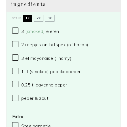
ingredients
1X
2X
3X
SCALE
3
(
smoked
) eieren
2
reepjes ontbijtspek (of bacon)
3
el mayonaise
(Thomy)
1
tl (smoked) paprikapoeder
0.25
tl cayenne peper
peper & zout
Extra:
Steelpannetje