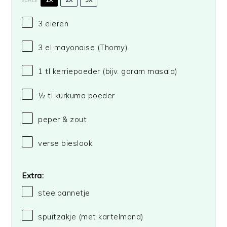
3
eieren
3
el mayonaise
(Thomy)
1
tl kerriepoeder (bijv. garam masala)
½
tl kurkuma poeder
peper & zout
verse bieslook
Extra:
steelpannetje
spuitzakje (met kartelmond)