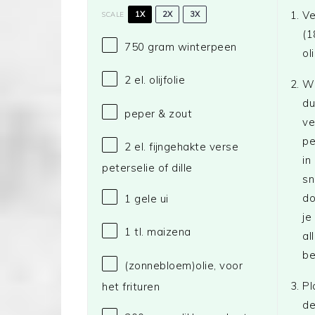
Ve
1X
2X
3X
SCALE
(1
750 gram
winterpeen
oli
2
el. olijfolie
Wa
du
peper & zout
ve
pe
2
el. fijngehakte verse
in
peterselie of dille
sn
do
1
gele ui
je
1
tl. maizena
al
be
(zonnebloem)olie, voor
Pl
het frituren
de