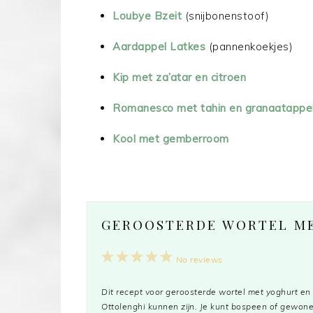
Loubye Bzeit
(snijbonenstoof)
Aardappel Latkes
(pannenkoekjes)
Kip met za’atar en citroen
Romanesco met tahin en granaatappe
Kool met gemberroom
GEROOSTERDE WORTEL M
1
2
3
4
5
No reviews
Star
Stars
Stars
Stars
Stars
Dit recept voor geroosterde wortel met yoghurt en
Ottolenghi kunnen zijn. Je kunt bospeen of gewone