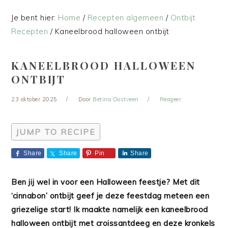
Je bent hier:
Home
/
Recepten algemeen
/
Ontbijt
Recepten
/
Kaneelbrood halloween ontbijt
KANEELBROOD HALLOWEEN
ONTBIJT
23 oktober 2025
Door
Betina Oostveen
Reageer
JUMP TO RECIPE
Share
Share
Pin
Share
Ben jij wel in voor een Halloween feestje? Met dit
‘cinnabon’ ontbijt geef je deze feestdag meteen een
griezelige start! Ik maakte namelijk een kaneelbrood
halloween ontbijt met croissantdeeg en deze kronkels