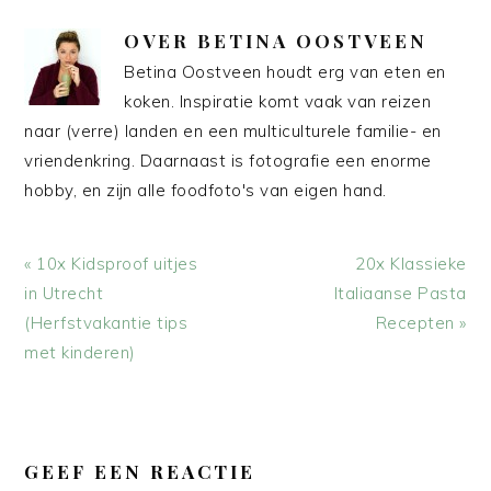
OVER
BETINA OOSTVEEN
Betina Oostveen houdt erg van eten en
koken. Inspiratie komt vaak van reizen
naar (verre) landen en een multiculturele familie- en
vriendenkring. Daarnaast is fotografie een enorme
hobby, en zijn alle foodfoto's van eigen hand.
Vorig
Volgend
« 10x Kidsproof uitjes
20x Klassieke
bericht:
bericht:
in Utrecht
Italiaanse Pasta
(Herfstvakantie tips
Recepten »
met kinderen)
LEES
INTERACTIES
GEEF EEN REACTIE