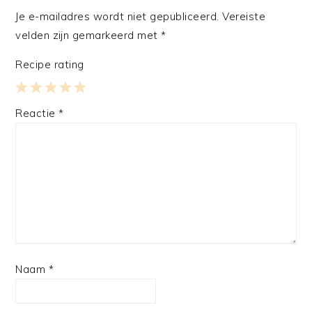
Je e-mailadres wordt niet gepubliceerd.
Vereiste
velden zijn gemarkeerd met
*
Recipe rating
1
2
3
4
5
Reactie
*
Star
Stars
Stars
Stars
Stars
Naam
*