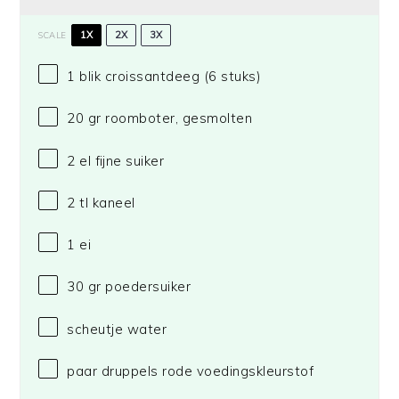
1X
2X
3X
SCALE
1
blik croissantdeeg (
6
stuks)
20
gr roomboter, gesmolten
2
el fijne suiker
2
tl kaneel
1
ei
30
gr poedersuiker
scheutje water
paar druppels rode voedingskleurstof