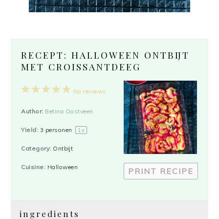
RECEPT: HALLOWEEN ONTBIJT
MET CROISSANTDEEG
1
2
3
4
5
No reviews
Star
Stars
Stars
Stars
Stars
Author:
Betina Oostveen
Yield:
3
personen
1
x
Category:
Ontbijt
Cuisine:
Halloween
PRINT RECIPE
ingredients