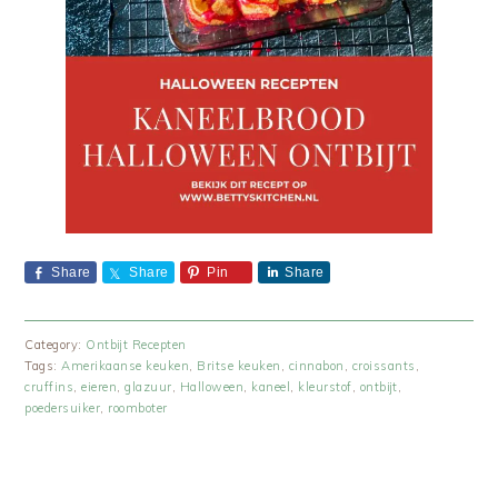
Share
Share
Pin
Share
Category:
Ontbijt Recepten
Tags:
Amerikaanse keuken
,
Britse keuken
,
cinnabon
,
croissants
,
cruffins
,
eieren
,
glazuur
,
Halloween
,
kaneel
,
kleurstof
,
ontbijt
,
poedersuiker
,
roomboter