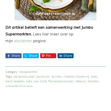
Dit artikel betreft een samenwerking met Jumbo
Supermarkten.
Lees hier meer over op
mijn
disclaimer
pagina.
Share
Share
Pin
Share
Category:
Voorgerechten
Tags:
balsamico azijn
,
basilicum
,
burrata
,
chipotle
,
Glutenvrij
,
Kaas
,
Kerst recepten
,
keto
,
Low Carb
,
Parmezaanse kaas
,
tabasco
,
tomaten
,
worcestershire saus