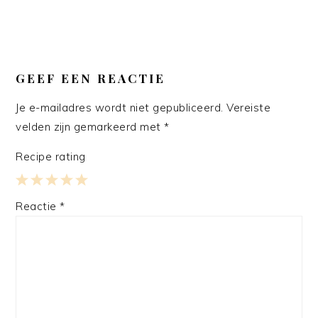
GEEF EEN REACTIE
Je e-mailadres wordt niet gepubliceerd.
Vereiste
velden zijn gemarkeerd met
*
Recipe rating
1
2
3
4
5
Reactie
*
Star
Stars
Stars
Stars
Stars