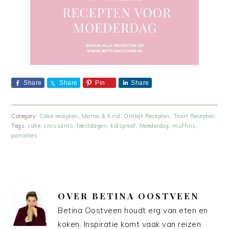
Share
Share
Pin
Share
Category:
Cake recepten
,
Mama & Kind
,
Ontbijt Recepten
,
Taart Recepten
Tags:
cake
,
croissants
,
feestdagen
,
kidsproof
,
Moederdag
,
muffins
,
pancakes
OVER
BETINA OOSTVEEN
Betina Oostveen houdt erg van eten en
koken. Inspiratie komt vaak van reizen