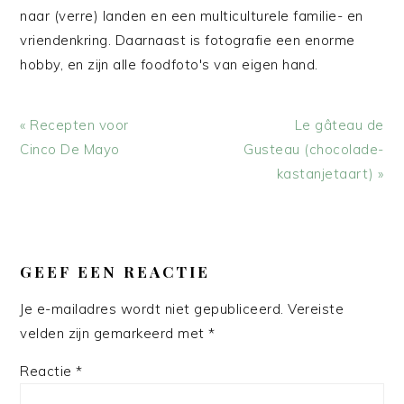
naar (verre) landen en een multiculturele familie- en
vriendenkring. Daarnaast is fotografie een enorme
hobby, en zijn alle foodfoto's van eigen hand.
Vorig
Volgend
« Recepten voor
Le gâteau de
bericht:
bericht:
Cinco De Mayo
Gusteau (chocolade-
kastanjetaart) »
LEES
INTERACTIES
GEEF EEN REACTIE
Je e-mailadres wordt niet gepubliceerd.
Vereiste
velden zijn gemarkeerd met
*
Reactie
*