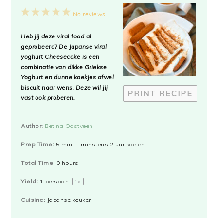
1
2
3
4
5
No reviews
Star
Stars
Stars
Stars
Stars
Heb jij deze viral food al
geprobeerd? De Japanse viral
yoghurt Cheesecake is een
combinatie van dikke Griekse
Yoghurt en dunne koekjes ofwel
biscuit naar wens. Deze wil jij
PRINT RECIPE
vast ook proberen.
Author:
Betina Oostveen
Prep Time:
5 min. + minstens 2 uur koelen
Total Time:
0 hours
Yield:
1
persoon
1
x
Cuisine:
Japanse keuken