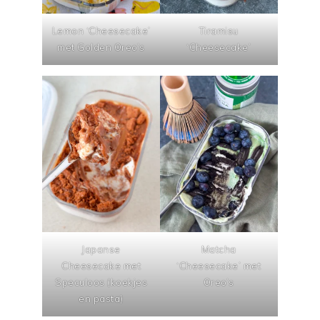
Lemon ‘Cheesecake’
Tiramisu
met Golden Oreo’s
‘Cheesecake’
Japanse
Matcha
Cheesecake met
‘Cheesecake’ met
Speculoos (koekjes
Oreo’s
en pasta)