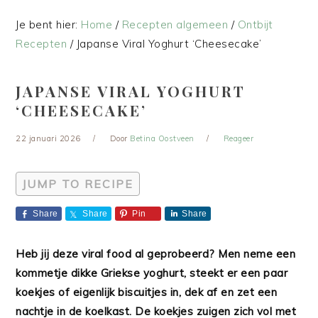
Je bent hier:
Home
/
Recepten algemeen
/
Ontbijt
Recepten
/
Japanse Viral Yoghurt ‘Cheesecake’
JAPANSE VIRAL YOGHURT
‘CHEESECAKE’
22 januari 2026
Door
Betina Oostveen
Reageer
JUMP TO RECIPE
Share
Share
Pin
Share
Heb jij deze viral food al geprobeerd? Men neme een
kommetje dikke Griekse yoghurt, steekt er een paar
koekjes of eigenlijk biscuitjes in, dek af en zet een
nachtje in de koelkast. De koekjes zuigen zich vol met