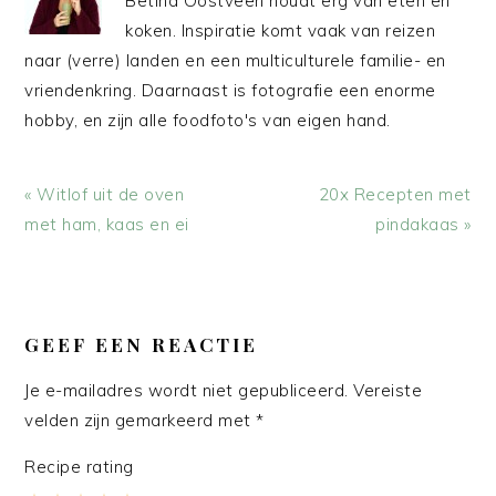
Betina Oostveen houdt erg van eten en
koken. Inspiratie komt vaak van reizen
naar (verre) landen en een multiculturele familie- en
vriendenkring. Daarnaast is fotografie een enorme
hobby, en zijn alle foodfoto's van eigen hand.
Vorig
Volgend
« Witlof uit de oven
20x Recepten met
bericht:
bericht:
met ham, kaas en ei
pindakaas »
LEES
INTERACTIES
GEEF EEN REACTIE
Je e-mailadres wordt niet gepubliceerd.
Vereiste
velden zijn gemarkeerd met
*
Recipe rating