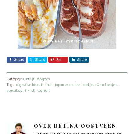
Share
Share
Pin
Share
Category:
Ontbijt Recepten
Tags:
digestive biscuit
,
fruit
,
Japanse keuken
,
koekjes
,
Oreo koekjes
,
speculoos
,
TikTok
,
yoghurt
OVER
BETINA OOSTVEEN