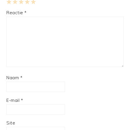
1
2
3
4
5
Reactie
*
Star
Stars
Stars
Stars
Stars
Naam
*
E-mail
*
Site