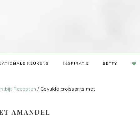
NAV
NATIONALE KEUKENS
INSPIRATIE
BETTY
SOC
ME
ntbijt Recepten
/
Gevulde croissants met
ET AMANDEL