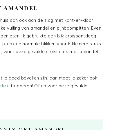
T AMANDEL
thuis dan ook aan de slag met kant-en-klaar
jke vulling van amandel en pijnboompitten. Even
enieten. Ik gebruikte een blik croissantdeeg
ijk ook de normale blikken voor 6 kleinere stuks
uit, want deze gevulde croissants met amandel
t je goed bevallen zijn, dan moet je zeker ook
ade
uitproberen! Of ga voor deze gevulde
!
SANTS MET AMANDEL