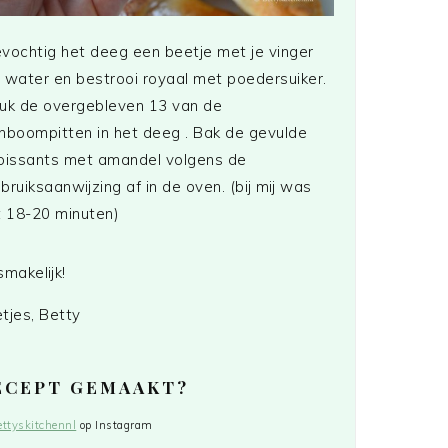
vochtig het deeg een beetje met je vinger
 water en bestrooi royaal met poedersuiker.
uk de overgebleven 13 van de
jnboompitten in het deeg . Bak de gevulde
oissants met amandel volgens de
bruiksaanwijzing af in de oven. (bij mij was
t 18-20 minuten)
smakelijk!
tjes, Betty
RECEPT GEMAAKT?
ttyskitchennl
op Instagram