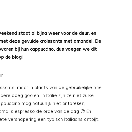
eekend staat al bijna weer voor de deur, en
n met deze gevulde croissants met amandel. De
gwaren bij hun cappuccino, dus voegen we dit
op de blog!
T
sants, maar in plaats van de gebruikelijke brie
re boeg gooien. In Italie zijn ze niet zulke
appuccino mag natuurlijk niet ontbreken,
aarna is espresso de orde van de dag 🙂 En
ete versnapering een typisch Italiaans ontbijt.