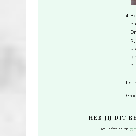
Be
en
Dr
pi
cr
ge
di
Eet 
Groe
HEB JIJ DIT 
Deel je foto en tag
@be