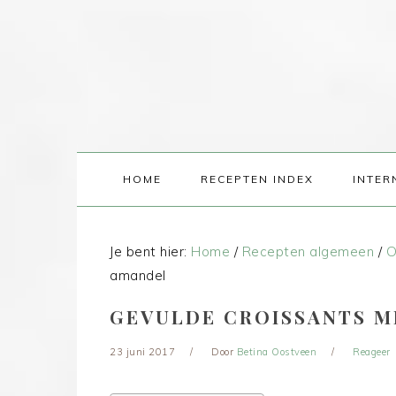
HOME
RECEPTEN INDEX
INTER
Je bent hier:
Home
/
Recepten algemeen
/
O
amandel
GEVULDE CROISSANTS M
23 juni 2017
Door
Betina Oostveen
Reageer