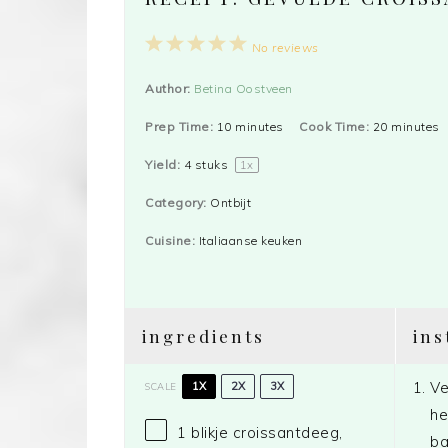
1
2
3
4
5
No reviews
Star
Stars
Stars
Stars
Stars
Author:
Betina Oostveen
Prep Time:
10 minutes
Cook Time:
20 minutes
Yield:
4
stuks
1
x
Category:
Ontbijt
Cuisine:
Italiaanse keuken
ingredients
ins
Ve
1X
2X
3X
SCALE
he
1
blikje croissantdeeg,
ba