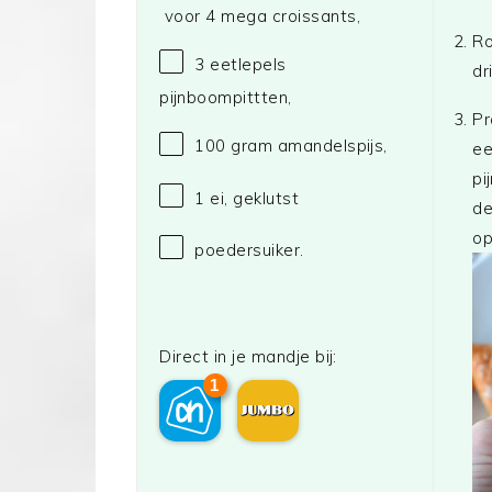
voor
4
mega croissants,
Ro
3
eetlepels
dr
pijnboompittten,
Pr
100 gram
amandelspijs,
ee
pi
1
ei, geklutst
de
o
poedersuiker.
Direct in je mandje bij:
1