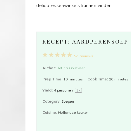
delicatessenwinkels kunnen vinden.
RECEPT: AARDPERENSOEP
1
2
3
4
5
No reviews
Star
Stars
Stars
Stars
Stars
Author:
Betina Oostveen
Prep Time:
10 minutes
Cook Time:
20 minutes
Yield:
4
personen
1
x
Category:
Soepen
Cuisine:
Hollandse keuken