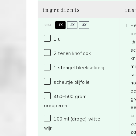
ingredients
ins
Pe
1X
2X
3X
SCALE
de
1
ui
‘d
sc
2
tenen knoflook
kn
mi
1
stengel bleekselderij
sc
scheutje olijfolie
ho
pa
450
–
500
gram
gr
aardperen
ee
ci
100
ml (droge) witte
ze
wijn
za