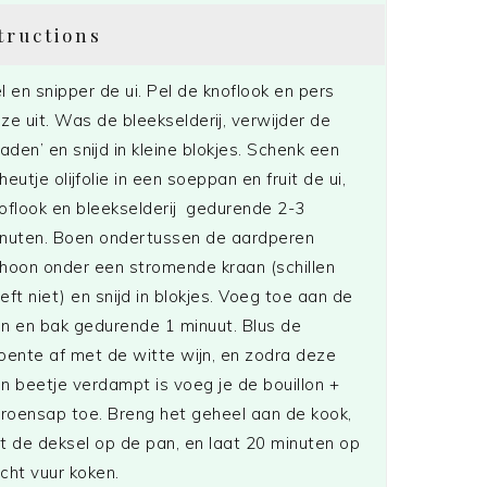
tructions
l en snipper de ui. Pel de knoflook en pers
ze uit. Was de bleekselderij, verwijder de
raden’ en snijd in kleine blokjes. Schenk een
heutje olijfolie in een soeppan en fruit de ui,
oflook en bleekselderij gedurende 2-3
nuten. Boen ondertussen de aardperen
hoon onder een stromende kraan (schillen
eft niet) en snijd in blokjes. Voeg toe aan de
n en bak gedurende 1 minuut. Blus de
oente af met de witte wijn, en zodra deze
n beetje verdampt is voeg je de bouillon +
troensap toe. Breng het geheel aan de kook,
t de deksel op de pan, en laat 20 minuten op
cht vuur koken.