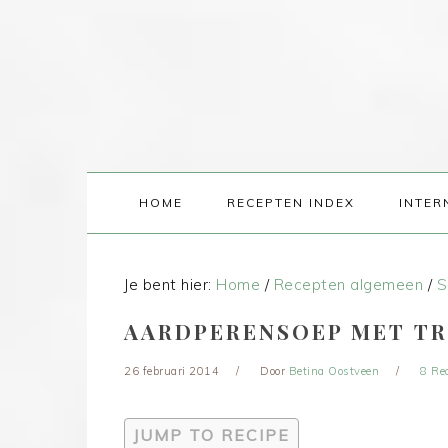
HOME
RECEPTEN INDEX
INTER
Je bent hier:
Home
/
Recepten algemeen
/
S
AARDPERENSOEP MET TR
26 februari 2014
Door
Betina Oostveen
8 Re
JUMP TO RECIPE