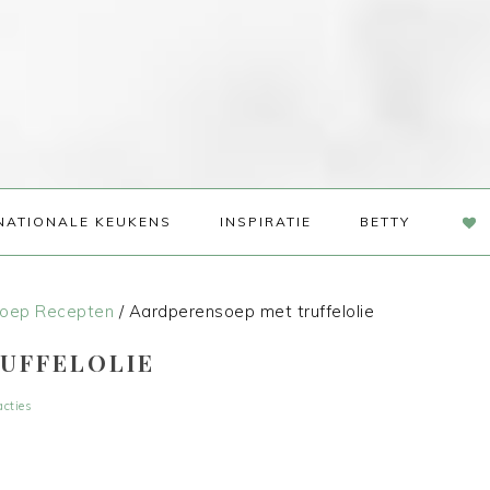
NAV
NATIONALE KEUKENS
INSPIRATIE
BETTY
SOC
ME
oep Recepten
/
Aardperensoep met truffelolie
UFFELOLIE
acties