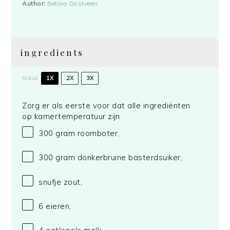
Author:
Betina Oostveen
ingredients
1X
2X
3X
SCALE
Zorg er als eerste voor dat alle ingrediënten
op kamertemperatuur zijn
300 gram
roomboter,
300 gram
donkerbruine basterdsuiker,
snufje zout,
6
eieren,