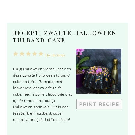
RECEPT: ZWARTE HALLOWEEN
TULBAND CAKE
1
2
3
4
5
No reviews
Star
Stars
Stars
Stars
Stars
Ga jij Halloween vieren? Zet dan
deze zwarte halloween tulband
cake op tafel. Gemaakt met
lekker veel chocolade in de
cake, een zwarte chocolade drip
op de rand en natuurlijk
PRINT RECIPE
Halloween sprinkels! Dit is een
feestelijk en makkelijk cake
recept voor bij de koffie of thee!