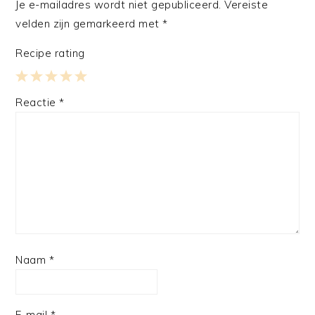
Je e-mailadres wordt niet gepubliceerd.
Vereiste
velden zijn gemarkeerd met
*
Recipe rating
1
2
3
4
5
Reactie
*
Star
Stars
Stars
Stars
Stars
Naam
*
E-mail
*