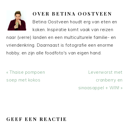
OVER
BETINA OOSTVEEN
Betina Oostveen houdt erg van eten en
koken. Inspiratie komt vaak van reizen
naar (verre) landen en een multiculturele familie- en
vriendenkring. Daarnaast is fotografie een enorme
hobby, en zijn alle foodfoto's van eigen hand.
Vorig
Volgend
« Thaise pompoen
Leverworst met
bericht:
bericht:
soep met kokos
cranberry en
sinaasappel + WIN! »
LEES
INTERACTIES
GEEF EEN REACTIE