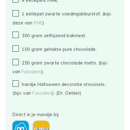
4
eetlepels melk,
1
eetlepel zwarte voedingskleurstof, (bijv.
deze van
PME
)
300 gram
zelfrijzend bakmeel,
100 gram
gehakte pure chocolade,
250 gram
zwarte chocolade melts, (bijv.
van
Funcakes
).
handje Halloween decoratie strooisels,
(bijv. van
Funcakes
).
(Dr. Oetker)
Direct in je mandje bij: