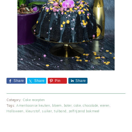
Share
Share
Pin
Share
Category:
Cake recepten
Tags:
Amerikaanse keuken
,
bloem
,
boter
,
cake
,
chocolade
,
eieren
,
Halloween
,
kleurstof
,
suiker
,
tulband
,
zelfrijzend bakmeel