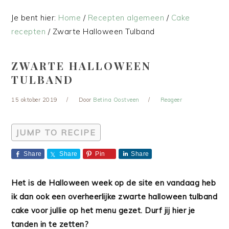
Je bent hier:
Home
/
Recepten algemeen
/
Cake
recepten
/
Zwarte Halloween Tulband
ZWARTE HALLOWEEN
TULBAND
15 oktober 2019
Door
Betina Oostveen
Reageer
JUMP TO RECIPE
Share
Share
Pin
Share
Het is de Halloween week op de site en vandaag heb
ik dan ook een overheerlijke zwarte halloween tulband
cake voor jullie op het menu gezet. Durf jij hier je
tanden in te zetten?