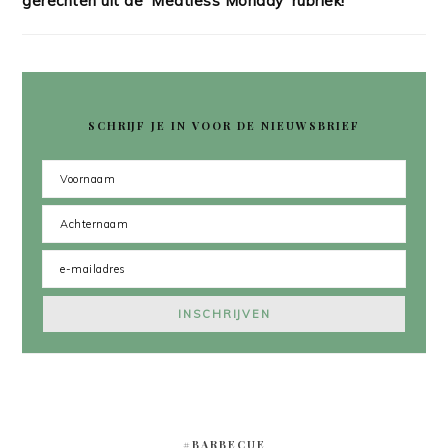
gerechten uit de 'Meatless Monday' rubriek!
SCHRIJF JE IN VOOR DE NIEUWSBRIEF
#BARBECUE