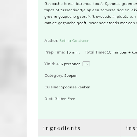
Gazpacho is een bekende koude Spaanse groentesoe
tapas of tussendoortje op een zomerse dag en lekk
groene gazpacho gebruik ik avocado in plaats va
romige gazpacho geeft, maar nog steeds met een 
Author:
Betina Oostveen
Prep Time:
15 min.
Total Time:
15 minuten + ko
Yield:
4
–
6
personen
1
x
Category:
Soepen
Cuisine:
Spaanse Keuken
Diet:
Gluten Free
ingredients
ins