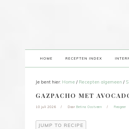
HOME
RECEPTEN INDEX
INTER
Je bent hier:
Home
/
Recepten algemeen
/
S
GAZPACHO MET AVOCADO
10 juli 2026
Door
Betina Oostveen
Reageer
JUMP TO RECIPE