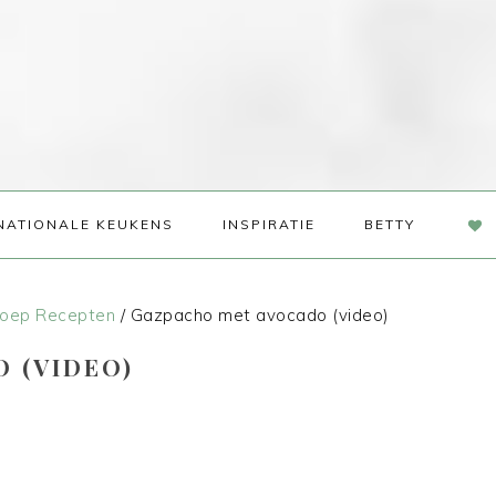
NAV
NATIONALE KEUKENS
INSPIRATIE
BETTY
SOC
ME
oep Recepten
/
Gazpacho met avocado (video)
 (VIDEO)