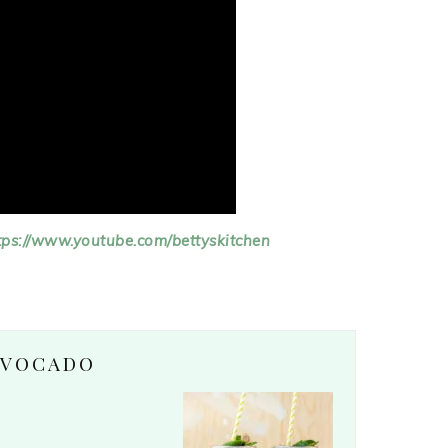
tps://www.youtube.com/bettyskitchen
AVOCADO