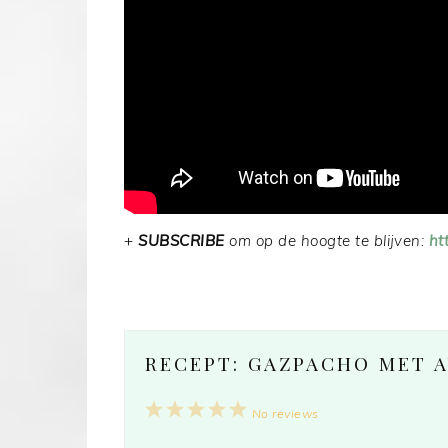
+
SUBSCRIBE
om op de hoogte te blijven:
ht
RECEPT: GAZPACHO MET 
1
2
3
4
5
No reviews
Star
Stars
Stars
Stars
Stars