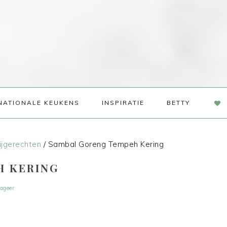
NAV
NATIONALE KEUKENS
INSPIRATIE
BETTY
SOC
ME
ijgerechten
/
Sambal Goreng Tempeh Kering
H KERING
ageer