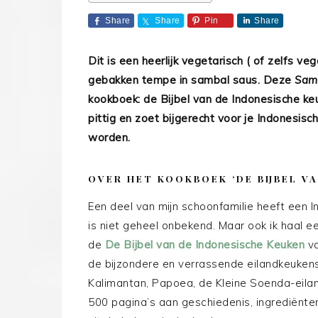
Share
Share
Pin
Share
Dit is een heerlijk vegetarisch ( of zelfs v
gebakken tempe in sambal saus. Deze
Sam
kookboek: de Bijbel van de Indonesische ke
pittig en zoet bijgerecht voor je Indonesisc
worden.
OVER HET KOOKBOEK ‘DE BIJBEL V
Een deel van mijn schoonfamilie heeft een 
is niet geheel onbekend. Maar ook ik haal ee
de
De Bijbel van de Indonesische Keuken
va
de bijzondere en verrassende eilandkeukens
Kalimantan, Papoea, de Kleine Soenda-eila
500 pagina’s aan geschiedenis, ingrediënt