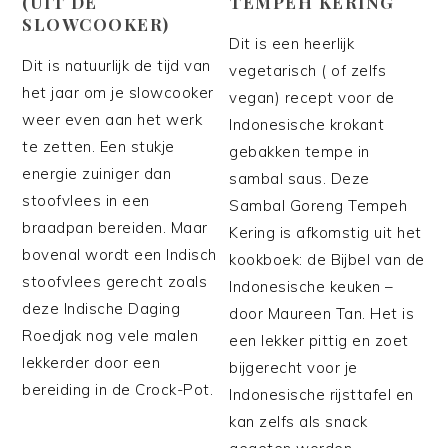
(UIT DE
TEMPEH KERING
SLOWCOOKER)
Dit is een heerlijk
Dit is natuurlijk de tijd van
vegetarisch ( of zelfs
het jaar om je slowcooker
vegan) recept voor de
weer even aan het werk
Indonesische krokant
te zetten. Een stukje
gebakken tempe in
energie zuiniger dan
sambal saus. Deze
stoofvlees in een
Sambal Goreng Tempeh
braadpan bereiden. Maar
Kering is afkomstig uit het
bovenal wordt een Indisch
kookboek: de Bijbel van de
stoofvlees gerecht zoals
Indonesische keuken –
deze Indische Daging
door Maureen Tan. Het is
Roedjak nog vele malen
een lekker pittig en zoet
lekkerder door een
bijgerecht voor je
bereiding in de Crock-Pot.
Indonesische rijsttafel en
kan zelfs als snack