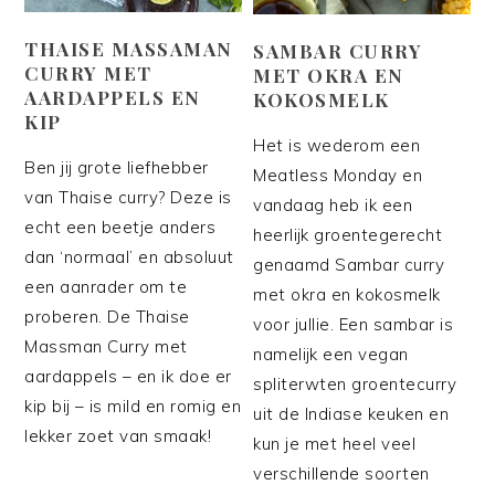
THAISE MASSAMAN
SAMBAR CURRY
CURRY MET
MET OKRA EN
AARDAPPELS EN
KOKOSMELK
KIP
Het is wederom een
Ben jij grote liefhebber
Meatless Monday en
van Thaise curry? Deze is
vandaag heb ik een
echt een beetje anders
heerlijk groentegerecht
dan ‘normaal’ en absoluut
genaamd Sambar curry
een aanrader om te
met okra en kokosmelk
proberen. De Thaise
voor jullie. Een sambar is
Massman Curry met
namelijk een vegan
aardappels – en ik doe er
spliterwten groentecurry
kip bij – is mild en romig en
uit de Indiase keuken en
lekker zoet van smaak!
kun je met heel veel
verschillende soorten