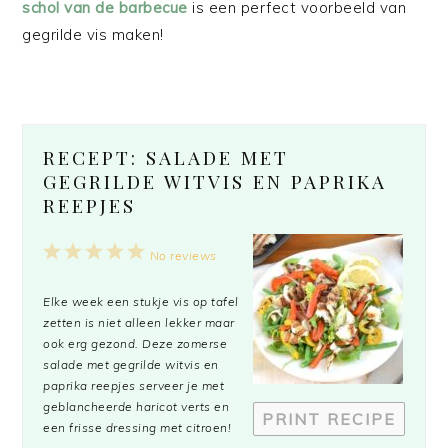
schol van de barbecue
is een perfect voorbeeld van
gegrilde vis maken!
RECEPT: SALADE MET
GEGRILDE WITVIS EN PAPRIKA
REEPJES
1
2
3
4
5
No reviews
Star
Stars
Stars
Stars
Stars
Elke week een stukje vis op tafel
zetten is niet alleen lekker maar
ook erg gezond. Deze zomerse
salade met gegrilde witvis en
paprika reepjes serveer je met
geblancheerde haricot verts en
PRINT RECIPE
een frisse dressing met citroen!