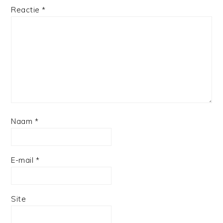
1
2
3
4
5
Reactie
*
Star
Stars
Stars
Stars
Stars
Naam
*
E-mail
*
Site