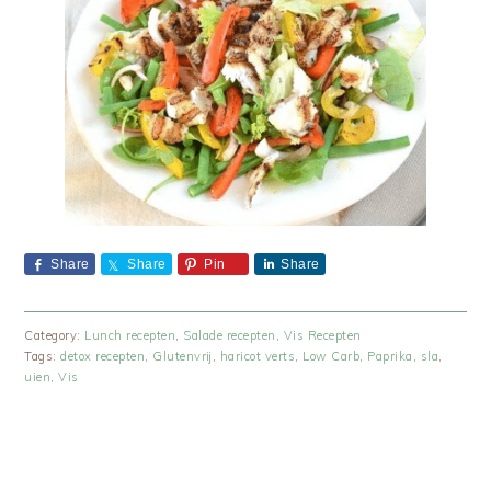
Share
Share
Pin
Share
Category:
Lunch recepten
,
Salade recepten
,
Vis Recepten
Tags:
detox recepten
,
Glutenvrij
,
haricot verts
,
Low Carb
,
Paprika
,
sla
,
uien
,
Vis