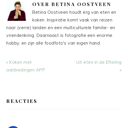
OVER
BETINA OOSTVEEN
Betina Oostveen houdt erg van eten en
koken. Inspiratie komt vaak van reizen
naar (verre) landen en een multiculturele familie- en
vriendenkring. Daarnaast is fotografie een enorme
hobby, en zijn alle foodfoto's van eigen hand.
Vorig
Volgend
« Koken met
Uit eten in de Efteling
bericht:
bericht:
aanbiedingen APP
»
LEES
INTERACTIES
REACTIES