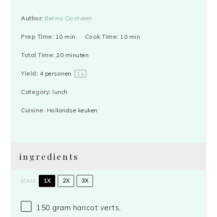
Author:
Betina Oostveen
Prep Time:
10 min.
Cook Time:
10 min.
Total Time:
20 minuten
Yield:
4
personen
1
x
Category:
lunch
Cuisine:
Hollandse keuken
ingredients
1X
2X
3X
SCALE
150 gram
haricot verts,