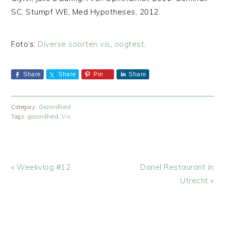
SC, Stumpf WE, Med Hypotheses, 2012.
Foto’s:
Diverse soorten vis
,
oogtest
.
Share
Share
Pin
Share
Category:
Gezondheid
Tags:
gezondheid
,
Vis
Vorig
Volgend
« Weekvlog #12
Danel Restaurant in
bericht:
bericht:
Utrecht »
LEES