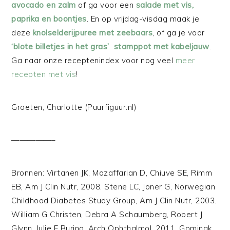
avocado en zalm
of ga voor een
salade met vis,
paprika en boontjes
. En op vrijdag-visdag maak je
deze
knolselderijpuree met zeebaars
, of ga je voor
‘blote billetjes in het gras’ stamppot met kabeljauw
.
Ga naar onze receptenindex voor nog veel
meer
recepten met vis
!
Groeten, Charlotte (Puurfiguur.nl)
—————–
Bronnen: Virtanen JK, Mozaffarian D, Chiuve SE, Rimm
EB, Am J Clin Nutr, 2008. Stene LC, Joner G, Norwegian
Childhood Diabetes Study Group, Am J Clin Nutr, 2003.
William G Christen, Debra A Schaumberg, Robert J
Glynn, Julie E Buring, Arch Ophthalmol, 2011. Gominak