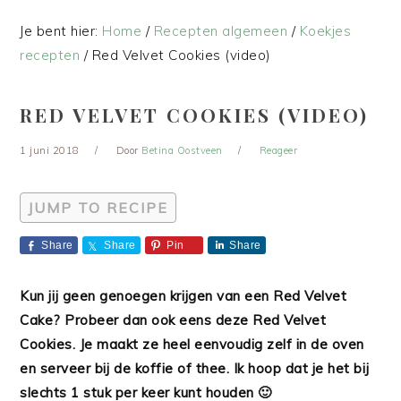
Je bent hier:
Home
/
Recepten algemeen
/
Koekjes
recepten
/
Red Velvet Cookies (video)
RED VELVET COOKIES (VIDEO)
1 juni 2018
Door
Betina Oostveen
Reageer
JUMP TO RECIPE
Share
Share
Pin
Share
Kun jij geen genoegen krijgen van een Red Velvet
Cake? Probeer dan ook eens deze Red Velvet
Cookies. Je maakt ze heel eenvoudig zelf in de oven
en serveer bij de koffie of thee. Ik hoop dat je het bij
slechts 1 stuk per keer kunt houden 🙂