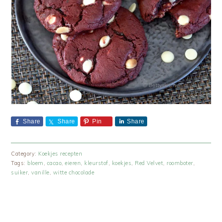
Share
Share
Pin
Share
Category:
Koekjes recepten
Tags:
bloem
,
cacao
,
eieren
,
kleurstof
,
koekjes
,
Red Velvet
,
roomboter
,
suiker
,
vanille
,
witte chocolade