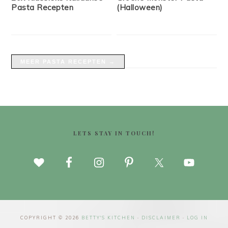
Pasta Recepten
(Halloween)
MEER PASTA RECEPTEN →
FOOTER
LETS STAY IN TOUCH!
COPYRIGHT © 2026
BETTY'S KITCHEN
·
DISCLAIMER
·
LOG IN