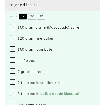
ingredients
1X
2X
3X
SCALE
150 gram
bruine (Moscovado) suiker,
120 gram
fijne suiker,
150 gram
roomboter,
snufje zout,
2
grote eieren (L)
2
theelepels vanille extract,
3
theelepels
eetbare rode kleurstof
,
300 gram
bloem,