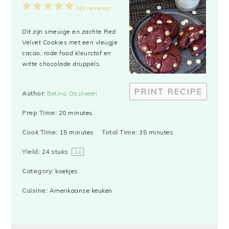
1
2
3
4
5
No reviews
Star
Stars
Stars
Stars
Stars
Dit zijn smeuige en zachte Red
Velvet Cookies met een vleugje
cacao, rode food kleurstof en
witte chocolade druppels.
PRINT RECIPE
Author:
Betina Oostveen
Prep Time:
20 minutes
Cook Time:
15 minutes
Total Time:
35 minutes
Yield:
24
stuks
1
x
Category:
koekjes
Cuisine:
Amerikaanse keuken