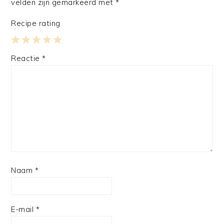
velden zijn gemarkeerd met
*
Recipe rating
1
2
3
4
5
Reactie
*
Star
Stars
Stars
Stars
Stars
Naam
*
E-mail
*