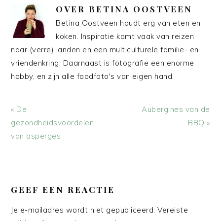
OVER
BETINA OOSTVEEN
Betina Oostveen houdt erg van eten en
koken. Inspiratie komt vaak van reizen
naar (verre) landen en een multiculturele familie- en
vriendenkring. Daarnaast is fotografie een enorme
hobby, en zijn alle foodfoto's van eigen hand.
Vorig
Volgend
« De
Aubergines van de
bericht:
bericht:
gezondheidsvoordelen
BBQ »
van asperges
LEES
INTERACTIES
GEEF EEN REACTIE
Je e-mailadres wordt niet gepubliceerd.
Vereiste