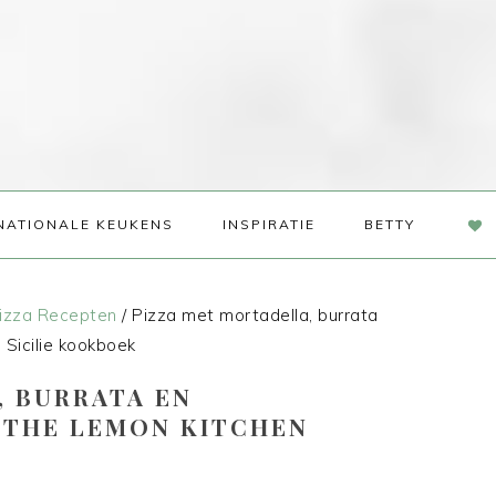
NAV
NATIONALE KEUKENS
INSPIRATIE
BETTY
SOC
ME
izza Recepten
/
Pizza met mortadella, burrata
 Sicilie kookboek
, BURRATA EN
T THE LEMON KITCHEN