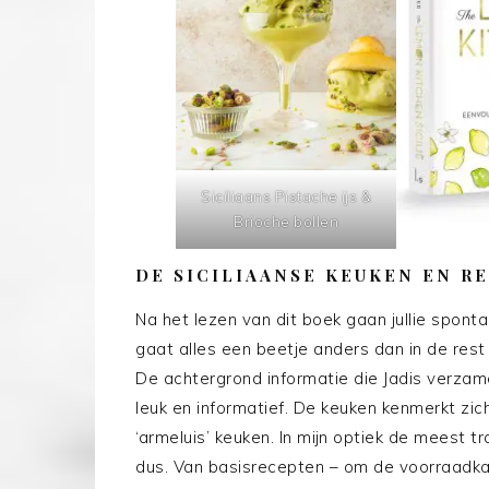
Siciliaans Pistache ijs &
Brioche bollen
DE SICILIAANSE KEUKEN EN R
Na het lezen van dit boek gaan jullie spontaa
gaat alles een beetje anders dan in de rest 
De achtergrond informatie die Jadis verzamel
leuk en informatief. De keuken kenmerkt zich
‘armeluis’ keuken. In mijn optiek de meest t
dus. Van basisrecepten – om de voorraadkas