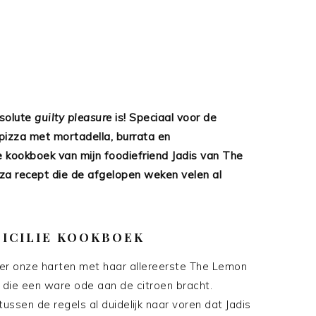
bsolute
guilty pleasure
is! Speciaal voor de
 pizza met mortadella, burrata en
e kookboek van mijn foodiefriend Jadis van The
zza recept die de afgelopen weken velen al
SICILIE KOOKBOEK
er onze harten met haar allereerste The Lemon
k die een ware ode aan de citroen bracht.
ssen de regels al duidelijk naar voren dat Jadis