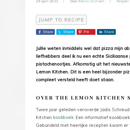
26 april 2022
Door
Betina Oostveen
Reageer
JUMP TO RECIPE
Share
Share
Pin
Share
Jullie weten inmiddels wel dat pizza mijn a
liefhebbers deel ik nu een echte Siciliaanse
pistachenootjes. Afkomstig uit het nieuwst
Lemon Kitchen. Dit is een heel bijzonder pi
compleet versteld heeft doet staan.
OVER THE LEMON KITCHEN 
Twee jaar geleden veroverde Jadis Schreud
Kitchen
kookboek
. Een informatief kookboe
Gebundeld met heerlijke recepten kwam er tu