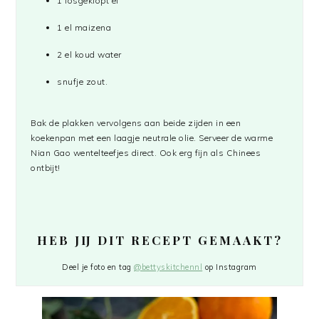
1 losgeklopt ei
1 el maizena
2 el koud water
snufje zout.
Bak de plakken vervolgens aan beide zijden in een
koekenpan met een laagje neutrale olie. Serveer de warme
Nian Gao wentelteefjes direct. Ook erg fijn als Chinees
ontbijt!
HEB JIJ DIT RECEPT GEMAAKT?
Deel je foto en tag
@bettyskitchennl
op Instagram