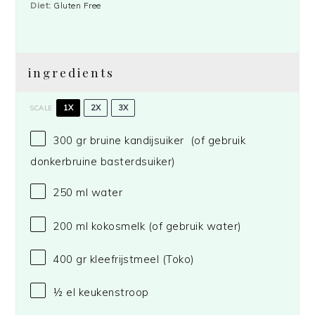
Diet:
Gluten Free
ingredients
1X
2X
3X
SCALE
300
gr bruine kandijsuiker (of gebruik
donkerbruine basterdsuiker)
250
ml water
200
ml kokosmelk (of gebruik water)
400
gr kleefrijstmeel (Toko)
½
el keukenstroop