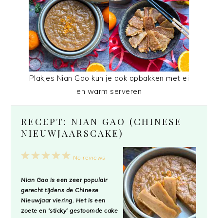
Plakjes Nian Gao kun je ook opbakken met ei
en warm serveren
RECEPT: NIAN GAO (CHINESE
NIEUWJAARSCAKE)
1
2
3
4
5
No reviews
Star
Stars
Stars
Stars
Stars
Nian Gao is een zeer populair
gerecht tijdens de Chinese
Nieuwjaar viering. Het is een
zoete en ‘sticky’ gestoomde cake