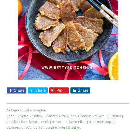
Share
Share
Pin
Share
Category:
Cake recepten
Tags:
5 spice kruiden
,
Chinees Nieuwjaar
,
Chinese keuken
,
Glutenvrij
,
kandijsuiker
,
ketan
,
kleefrijst meel
,
kokosmelk
,
rijst
,
sinaasappels
,
stomen
,
stroop
,
suiker
,
vanille
,
wentelteefjes