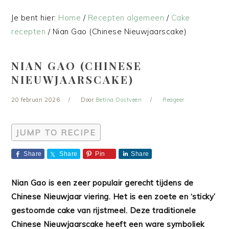
Je bent hier:
Home
/
Recepten algemeen
/
Cake
recepten
/
Nian Gao (Chinese Nieuwjaarscake)
NIAN GAO (CHINESE
NIEUWJAARSCAKE)
20 februari 2026
Door
Betina Oostveen
Reageer
JUMP TO RECIPE
Share
Share
Pin
Share
Nian Gao is een zeer populair gerecht tijdens de
Chinese Nieuwjaar viering. Het is een zoete en ‘sticky’
gestoomde cake van rijstmeel. Deze traditionele
Chinese Nieuwjaarscake heeft een ware symboliek