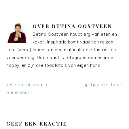
OVER
BETINA OOSTVEEN
Betina Oostveen houdt erg van eten en
koken. Inspiratie komt vaak van reizen
naar (verre) landen en een multiculturele familie- en
vriendenkring. Daarnaast is fotografie een enorme
hobby, en zijn alle foodfoto's van eigen hand.
Vorig
Volgend
« Biefstuk in Zwarte
Tjap Tjoy met Tofu »
bericht:
bericht:
Bonensaus
LEES
INTERACTIES
GEEF EEN REACTIE