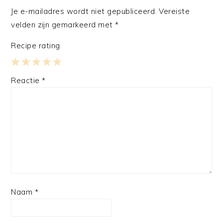
Je e-mailadres wordt niet gepubliceerd.
Vereiste
velden zijn gemarkeerd met
*
Recipe rating
1
2
3
4
5
Reactie
*
Star
Stars
Stars
Stars
Stars
Naam
*