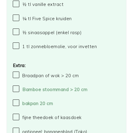
½
tl vanille extract
¼
tl Five Spice kruiden
½
sinaasappel (enkel rasp)
1
tl zonnebloemolie, voor invetten
Extra:
Braadpan of wok > 20 cm
Bamboe stoommand > 20 cm
bakpan 20 cm
fijne theedoek of kaasdoek
optioneel:
bananenblad (Toko)