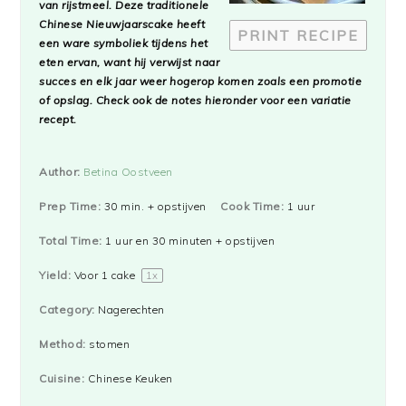
van rijstmeel. Deze traditionele
Chinese Nieuwjaarscake heeft
PRINT RECIPE
een ware symboliek tijdens het
eten ervan, want hij verwijst naar
succes en elk jaar weer hogerop komen zoals een promotie
of opslag. Check ook de notes hieronder voor een variatie
recept.
Author:
Betina Oostveen
Prep Time:
30 min. + opstijven
Cook Time:
1 uur
Total Time:
1 uur en 30 minuten + opstijven
Yield:
Voor
1
cake
1
x
Category:
Nagerechten
Method:
stomen
Cuisine:
Chinese Keuken