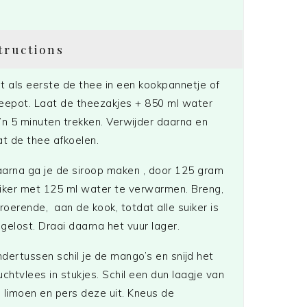
tructions
t als eerste de thee in een kookpannetje of
eepot. Laat de theezakjes + 850 ml water
’n 5 minuten trekken. Verwijder daarna en
at de thee afkoelen.
arna ga je de siroop maken , door 125 gram
iker met 125 ml water te verwarmen. Breng,
 roerende, aan de kook, totdat alle suiker is
gelost. Draai daarna het vuur lager.
dertussen schil je de mango’s en snijd het
uchtvlees in stukjes. Schil een dun laagje van
 limoen en pers deze uit. Kneus de