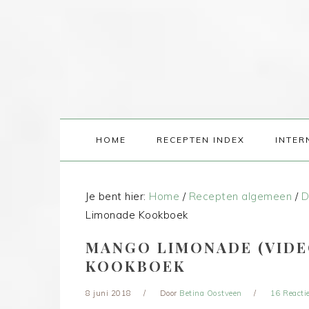
HOME
RECEPTEN INDEX
INTER
Je bent hier:
Home
/
Recepten algemeen
/
D
Limonade Kookboek
MANGO LIMONADE (VIDE
KOOKBOEK
8 juni 2018
Door
Betina Oostveen
16 Reacti