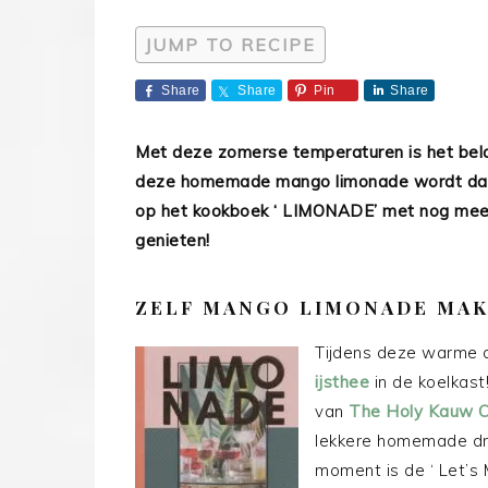
JUMP TO RECIPE
Share
Share
Pin
Share
Met deze zomerse temperaturen is het belan
deze homemade mango limonade wordt dat 
op het kookboek ‘ LIMONADE’ met nog meer
genieten!
ZELF MANGO LIMONADE MA
Tijdens deze warme d
ijsthee
in de koelkast
van
The Holy Kauw 
lekkere homemade dra
moment is de ‘ Let’s 