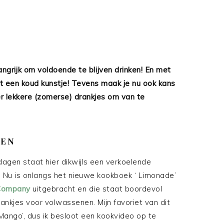
grijk om voldoende te blijven drinken! En met
een koud kunstje! Tevens maak je nu ook kans
 lekkere (zomerse) drankjes om van te
KEN
agen staat hier dikwijls een verkoelende
! Nu is onlangs het nieuwe kookboek ‘ Limonade’
Company
uitgebracht en die staat boordevol
nkjes voor volwassenen. Mijn favoriet van dit
Mango’, dus ik besloot een kookvideo op te