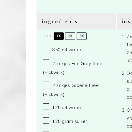
ingredients
ins
Ze
1X
2X
3X
SCALE
th
850
ml water,
zo
la
2
zakjes Earl Grey thee,
(Pickwick)
Da
su
2
zakjes Groene thee,
al
(Pickwick)
op
125
ml water,
On
vr
125 gram
suiker,
de