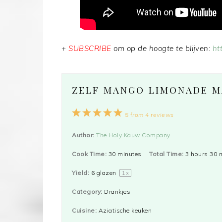
+
SUBSCRIBE
om op de hoogte te blijven:
ht
ZELF MANGO LIMONADE M
1
2
3
4
5
5
from
4
reviews
Star
Stars
Stars
Stars
Stars
Author:
The Holy Kauw Company
Cook Time:
30 minutes
Total Time:
3 hours 30 
Yield:
6
glazen
1
x
Category:
Drankjes
Cuisine:
Aziatische keuken