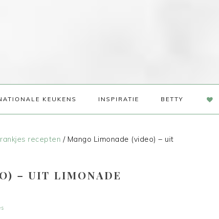
NAV
NATIONALE KEUKENS
INSPIRATIE
BETTY
SOC
ME
rankjes recepten
/
Mango Limonade (video) – uit
O) – UIT LIMONADE
es