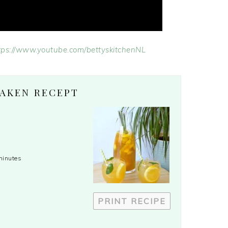
tps://www.youtube.com/bettyskitchenNL
AKEN RECEPT
minutes
PRINT RECIPE