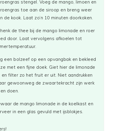
troengras stengel. Voeg de mango, limoen en
troengras toe aan de siroop en breng weer
n de kook. Laat zo’n 10 minuten doorkoken.
henk de thee bij de mango limonade en roer
ed door. Laat vervolgens afkoelen tot
mertemperatuur.
g een bolzeef op een opvangbak en bekleed
ze met een fijne doek. Giet hier de limonade
 en filter zo het fruit er uit. Niet aandrukken
ar gewoonweg de zwaartekracht zijn werk
ten doen.
waar de mango limonade in de koelkast en
rveer in een glas gevuld met ijsblokjes.
rs!