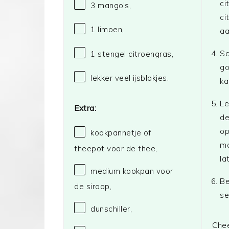
ci
3
mango’s,
ci
1
limoen,
aa
Sc
1
stengel citroengras,
go
lekker veel ijsblokjes.
ka
Le
Extra:
de
op
kookpannetje of
ma
theepot voor de thee,
la
medium kookpan voor
Be
de siroop,
se
dunschiller,
Chee