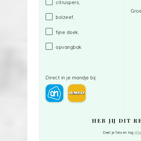
citruspers,
Groe
bolzeef,
fijne doek,
opvangbak
Direct in je mandje bij:
HEB JIJ DIT 
Deel je foto en tag
@be