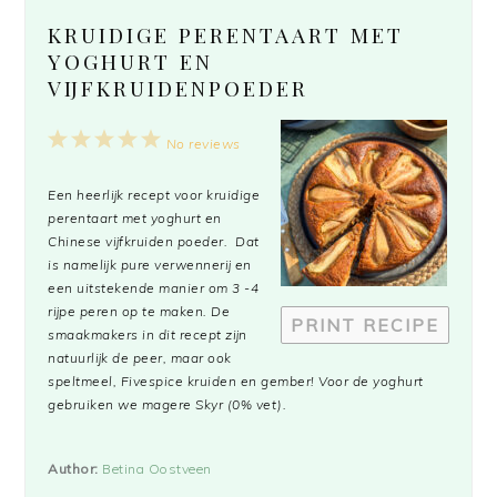
KRUIDIGE PERENTAART MET
YOGHURT EN
VIJFKRUIDENPOEDER
1
2
3
4
5
No reviews
Star
Stars
Stars
Stars
Stars
Een heerlijk recept voor kruidige
perentaart met yoghurt en
Chinese vijfkruiden poeder. Dat
is namelijk pure verwennerij en
een uitstekende manier om 3 -4
rijpe peren op te maken. De
PRINT RECIPE
smaakmakers in dit recept zijn
natuurlijk de peer, maar ook
speltmeel, Fivespice kruiden en gember! Voor de yoghurt
gebruiken we magere Skyr (0% vet).
Author:
Betina Oostveen