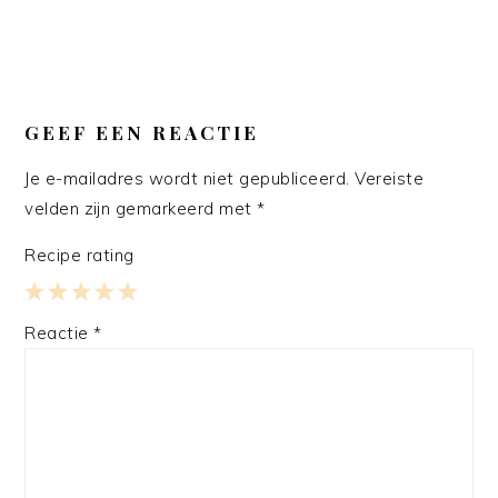
GEEF EEN REACTIE
Je e-mailadres wordt niet gepubliceerd.
Vereiste
velden zijn gemarkeerd met
*
Recipe rating
1
2
3
4
5
Reactie
*
Star
Stars
Stars
Stars
Stars