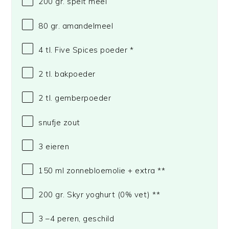
200
gr. spelt meel
80
gr. amandelmeel
4
tl. Five Spices poeder *
2
tl. bakpoeder
2
tl. gemberpoeder
snufje zout
3
eieren
150
ml zonnebloemolie + extra **
200
gr. Skyr yoghurt (0% vet) **
3
–
4
peren, geschild