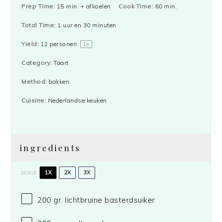
Prep Time:
15 min. + afkoelen
Cook Time:
60 min.
Total Time:
1 uur en 30 minuten
Yield:
12
personen
1
x
Category:
Taart
Method:
bakken
Cuisine:
Nederlandse keuken
ingredients
1X
2X
3X
SCALE
200
gr. lichtbruine basterdsuiker