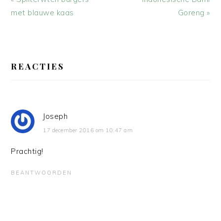
bericht:
bericht:
met blauwe kaas
Goreng »
LEES
INTERACTIES
REACTIES
Joseph
17 december 2016 om 10:47 am
Prachtig!
BEANTWOORDEN