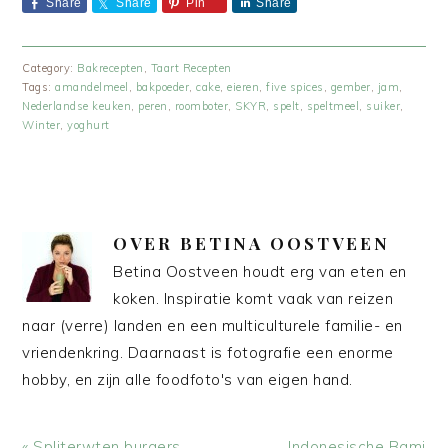
Share
Share
Pin
Share
Category:
Bakrecepten
,
Taart Recepten
Tags:
amandelmeel
,
bakpoeder
,
cake
,
eieren
,
five spices
,
gember
,
jam
,
Nederlandse keuken
,
peren
,
roomboter
,
SKYR
,
spelt
,
speltmeel
,
suiker
,
Winter
,
yoghurt
OVER
BETINA OOSTVEEN
Betina Oostveen houdt erg van eten en
koken. Inspiratie komt vaak van reizen
naar (verre) landen en een multiculturele familie- en
vriendenkring. Daarnaast is fotografie een enorme
hobby, en zijn alle foodfoto's van eigen hand.
Vorig
Volgend
« Spliterwten burgers
Indonesische Bami