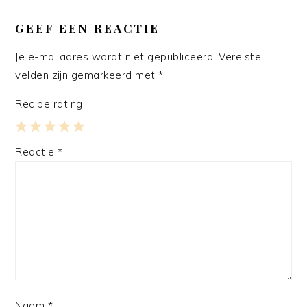
LEES
INTERACTIES
GEEF EEN REACTIE
Je e-mailadres wordt niet gepubliceerd.
Vereiste
velden zijn gemarkeerd met
*
Recipe rating
1
2
3
4
5
Reactie
*
Star
Stars
Stars
Stars
Stars
Naam
*