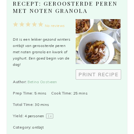
RECEPT: GEROOSTERDE PEREN
MET NOTEN GRANOLA
1
2
3
4
5
No reviews
Star
Stars
Stars
Stars
Stars
Dit is een lekker gezond winters
ontbijt van geroosterde peren
met noten granola en kwark of
yoghurt. Een goed begin van de
dag!
PRINT RECIPE
Author:
Betina Oostveen
Prep Time:
5 mins
Cook Time:
25 mins
Total Time:
30 mins
Yield:
4
personen
1
x
Category:
ontbijt