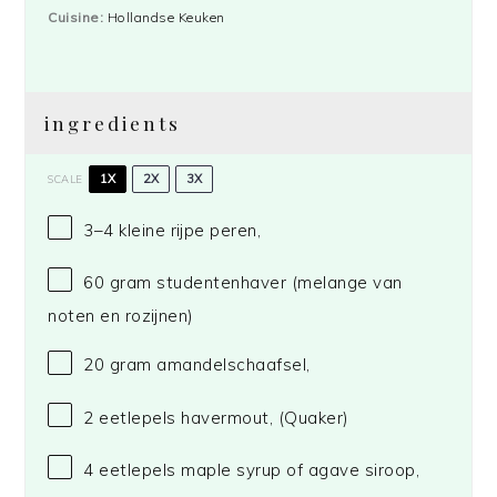
Cuisine:
Hollandse Keuken
ingredients
1X
2X
3X
SCALE
3
–
4
kleine rijpe peren,
60 gram
studentenhaver (melange van
no
ten
en rozijnen)
20 gram
amandelschaafsel,
2
eetlepels havermout,
(Quaker)
4
eetlepels maple syrup of agave siroop,