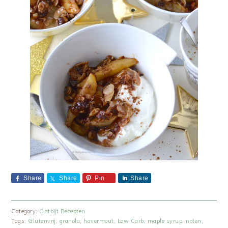
Share
Share
Pin
Share
Category:
Ontbijt Recepten
Tags:
Glutenvrij
,
granola
,
havermout
,
Low Carb
,
maple syrup
,
noten
,