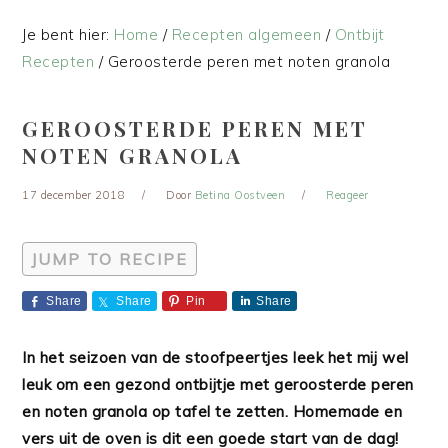
Je bent hier:
Home
/
Recepten algemeen
/
Ontbijt
Recepten
/
Geroosterde peren met noten granola
GEROOSTERDE PEREN MET
NOTEN GRANOLA
17 december 2018
Door
Betina Oostveen
Reageer
JUMP TO RECIPE
Share
Share
Pin
Share
In het seizoen van de stoofpeertjes leek het mij wel
leuk om een gezond ontbijtje met geroosterde peren
en noten granola op tafel te zetten. Homemade en
vers uit de oven is dit een goede start van de dag!