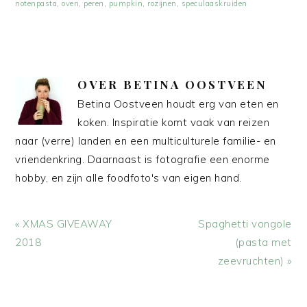
notenpasta
,
oven
,
peren
,
pumpkin
,
rozijnen
,
speculaaskruiden
OVER
BETINA OOSTVEEN
Betina Oostveen houdt erg van eten en
koken. Inspiratie komt vaak van reizen
naar (verre) landen en een multiculturele familie- en
vriendenkring. Daarnaast is fotografie een enorme
hobby, en zijn alle foodfoto's van eigen hand.
Vorig
Volgend
« XMAS GIVEAWAY
Spaghetti vongole
bericht:
bericht:
2018
(pasta met
zeevruchten) »