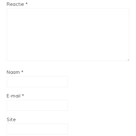
1
2
3
4
5
Reactie
*
Star
Stars
Stars
Stars
Stars
Naam
*
E-mail
*
Site