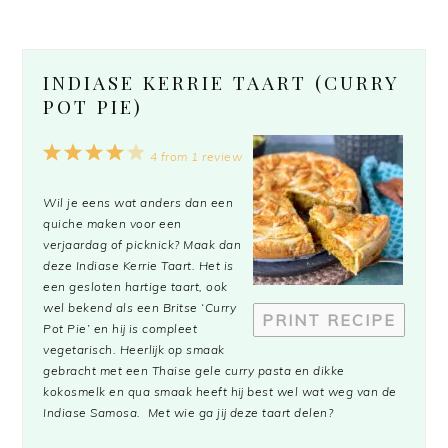
INDIASE KERRIE TAART (CURRY
POT PIE)
1
2
3
4
5
4
from
1
review
Star
Stars
Stars
Stars
Stars
Wil je eens wat anders dan een
quiche maken voor een
verjaardag of picknick? Maak dan
deze Indiase Kerrie Taart. Het is
een gesloten hartige taart, ook
wel bekend als een Britse ‘Curry
PRINT RECIPE
Pot Pie’ en hij is compleet
vegetarisch. Heerlijk op smaak
gebracht met een Thaise gele curry pasta en dikke
kokosmelk en qua smaak heeft hij best wel wat weg van de
Indiase Samosa. Met wie ga jij deze taart delen?