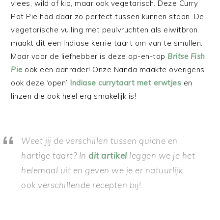
vlees, wild of kip, maar ook vegetarisch. Deze Curry
Pot Pie had daar zo perfect tussen kunnen staan. De
vegetarische vulling met peulvruchten als eiwitbron
maakt dit een Indiase kerrie taart om van te smullen.
Maar voor de liefhebber is deze op-en-top
Britse Fish
Pie
ook een aanrader! Onze Nanda maakte overigens
ook deze ‘open’
Indiase currytaart met erwtjes
en
linzen die ook heel erg smakelijk is!
Weet jij de verschillen tussen quiche en
hartige taart? In
dit artikel
leggen we je het
helemaal uit en geven we je er natuurlijk
ook verschillende recepten bij!