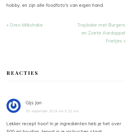
hobby, en zijn alle foodfoto's van eigen hand.
Vorig
Volgend
« Oreo Milkshake
Traybake met Burgers
bericht:
bericht:
en Zoete Aardappel
Frietjes »
LEES
INTERACTIES
REACTIES
GIjs Jan
30 september 2024 om 8:32 am
Lekker recept hoor! In je ingrediënten heb je het over
500 ml bouillon, terwijl in je instructies staat