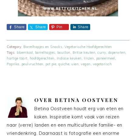
Share
Share
Pin
Share
Category:
Borrelhapjes en Snacks
,
Vegetarische Hoofdgerechten
Tags:
bloemkool
,
borrelhapjes
,
bouillon
,
Britse keuken
,
curry
,
doperwten
,
hartige taart
,
hoofdgerechten
,
Indiase keuken
,
linzen
,
paneermeel
,
Paprika
,
peulvruchten
,
pot pie
,
quiche
,
uien
,
vegan
,
vegetarisch
OVER
BETINA OOSTVEEN
Betina Oostveen houdt erg van eten en
koken. Inspiratie komt vaak van reizen
naar (verre) landen en een multiculturele familie- en
vriendenkring. Daarnaast is fotografie een enorme