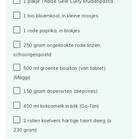
1
pakje Thaise Gele Curry kruidenpasta
1
bio bloemkool, in kleine roosjes
1
rode paprika, in blokjes
250 gram
ongekookte rode linzen,
schoongespoeld
500
ml groente bouillon (van tablet)
(Maggi)
150 gram
doperwten (diepvries)
400
ml kokosmelk in blik
(Go-Tan)
2
rollen koelvers hartige taart deeg (a
230 gram
)