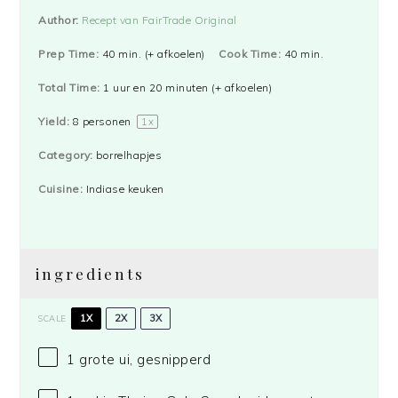
Author:
Recept van FairTrade Original
Prep Time:
40 min. (+ afkoelen)
Cook Time:
40 min.
Total Time:
1 uur en 20 minuten (+ afkoelen)
Yield:
8
personen
1
x
Category:
borrelhapjes
Cuisine:
Indiase keuken
ingredients
1X
2X
3X
SCALE
1
grote ui, gesnipperd