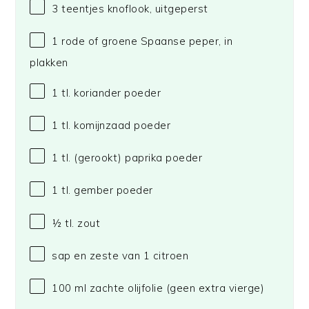
3
teentjes knoflook, uitgeperst
1
rode of groene Spaanse peper, in
plakken
1
tl. koriander poeder
1
tl. komijnzaad poeder
1
tl. (gerookt) paprika poeder
1
tl. gember poeder
½
tl. zout
sap en zeste van 1 citroen
100
ml zachte olijfolie (geen extra vierge)