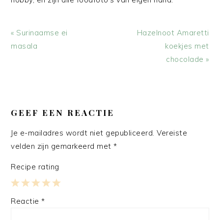
Vorig
Volgend
« Surinaamse ei
Hazelnoot Amaretti
bericht:
bericht:
masala
koekjes met
chocolade »
LEES
INTERACTIES
GEEF EEN REACTIE
Je e-mailadres wordt niet gepubliceerd.
Vereiste
velden zijn gemarkeerd met
*
Recipe rating
1
2
3
4
5
Reactie
*
Star
Stars
Stars
Stars
Stars