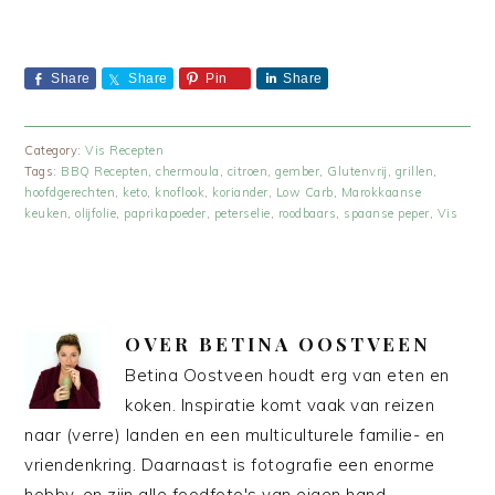
Share
Share
Pin
Share
Category:
Vis Recepten
Tags:
BBQ Recepten
,
chermoula
,
citroen
,
gember
,
Glutenvrij
,
grillen
,
hoofdgerechten
,
keto
,
knoflook
,
koriander
,
Low Carb
,
Marokkaanse
keuken
,
olijfolie
,
paprikapoeder
,
peterselie
,
roodbaars
,
spaanse peper
,
Vis
OVER
BETINA OOSTVEEN
Betina Oostveen houdt erg van eten en
koken. Inspiratie komt vaak van reizen
naar (verre) landen en een multiculturele familie- en
vriendenkring. Daarnaast is fotografie een enorme
hobby, en zijn alle foodfoto's van eigen hand.