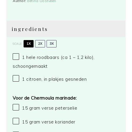
Author:
Betina Oostveen
ingredients
1X
2X
3X
SCALE
1
hele roodbaars (ca 1 – 1,2 kilo),
schoongemaakt
1
citroen, in plakjes gesneden
Voor de Chermoula marinade:
15 gram
verse peterselie
15 gram
verse koriander