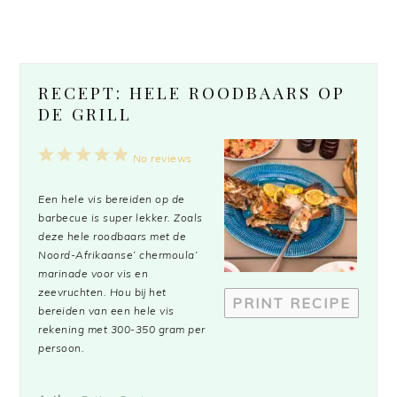
RECEPT: HELE ROODBAARS OP
DE GRILL
1
2
3
4
5
No reviews
Star
Stars
Stars
Stars
Stars
Een hele vis bereiden op de
barbecue is super lekker. Zoals
deze hele roodbaars met de
Noord-Afrikaanse’ chermoula’
marinade voor vis en
zeevruchten. Hou bij het
PRINT RECIPE
bereiden van een hele vis
rekening met 300-350 gram per
persoon.