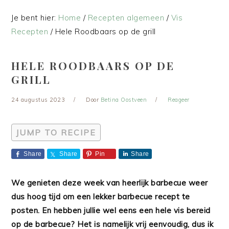
Je bent hier:
Home
/
Recepten algemeen
/
Vis
Recepten
/
Hele Roodbaars op de grill
HELE ROODBAARS OP DE
GRILL
24 augustus 2023
Door
Betina Oostveen
Reageer
JUMP TO RECIPE
Share
Share
Pin
Share
We genieten deze week van heerlijk barbecue weer
dus hoog tijd om een lekker barbecue recept te
posten. En hebben jullie wel eens een hele vis bereid
op de barbecue? Het is namelijk vrij eenvoudig, dus ik