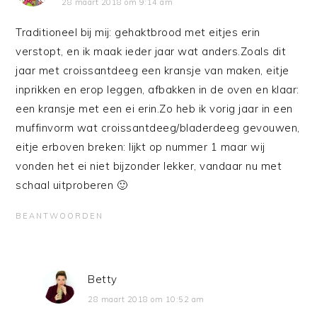
28 maart 2018 om 9:14 am
Traditioneel bij mij: gehaktbrood met eitjes erin
verstopt, en ik maak ieder jaar wat anders.Zoals dit
jaar met croissantdeeg een kransje van maken, eitje
inprikken en erop leggen, afbakken in de oven en klaar:
een kransje met een ei erin.Zo heb ik vorig jaar in een
muffinvorm wat croissantdeeg/bladerdeeg gevouwen,
eitje erboven breken: lijkt op nummer 1 maar wij
vonden het ei niet bijzonder lekker, vandaar nu met
schaal uitproberen 🙂
BEANTWOORDEN
Betty
28 maart 2018 om 10:52 am