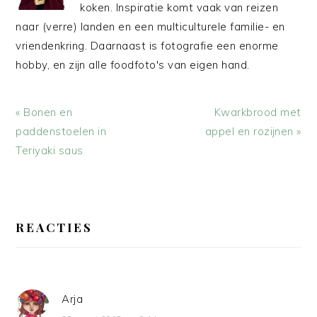
koken. Inspiratie komt vaak van reizen
naar (verre) landen en een multiculturele familie- en
vriendenkring. Daarnaast is fotografie een enorme
hobby, en zijn alle foodfoto's van eigen hand.
Vorig
Volgend
« Bonen en
Kwarkbrood met
bericht:
bericht:
paddenstoelen in
appel en rozijnen »
Teriyaki saus
LEES
INTERACTIES
REACTIES
Arja