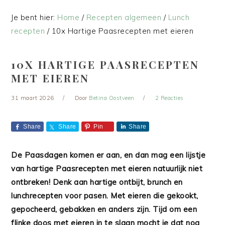
Je bent hier:
Home
/
Recepten algemeen
/
Lunch
recepten
/
10x Hartige Paasrecepten met eieren
10X HARTIGE PAASRECEPTEN
MET EIEREN
31 maart 2026
Door
Betina Oostveen
2 Reacties
Share
Share
Pin
Share
De Paasdagen komen er aan, en dan mag een lijstje
van hartige Paasrecepten met eieren natuurlijk niet
ontbreken! Denk aan hartige ontbijt, brunch en
lunchrecepten voor pasen. Met eieren die gekookt,
gepocheerd, gebakken en anders zijn. Tijd om een
flinke doos met eieren in te slaan mocht je dat nog