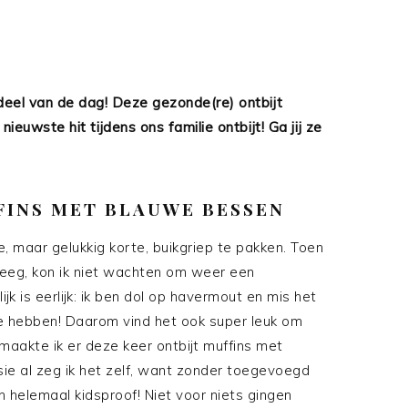
rdeel van de dag! Deze gezonde(re) ontbijt
ieuwste hit tijdens ons familie ontbijt! Ga jij ze
FINS MET BLAUWE BESSEN
 maar gelukkig korte, buikgriep te pakken. Toen
kreeg, kon ik niet wachten om weer een
k is eerlijk: ik ben dol op havermout en mis het
e hebben! Daarom vind het ook super leuk om
maakte ik er deze keer ontbijt muffins met
ie al zeg ik het zelf, want zonder toegevoegd
n helemaal kidsproof! Niet voor niets gingen