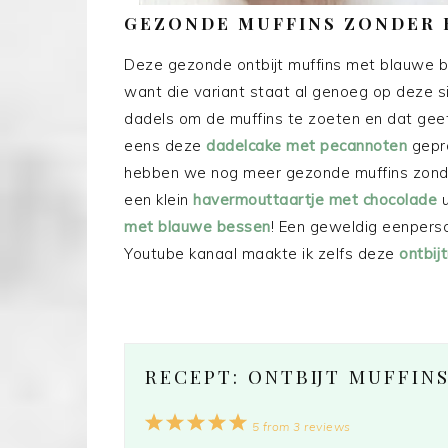
GEZONDE MUFFINS ZONDER 
Deze gezonde ontbijt muffins met blauwe b
want die variant staat al genoeg op deze si
dadels om de muffins te zoeten en dat gee
eens deze
dadelcake met pecannoten
gepro
hebben we nog meer gezonde muffins zonde
een klein
havermouttaartje met chocolade
u
met blauwe bessen
! Een geweldig eenperso
Youtube kanaal maakte ik zelfs deze
ontbij
RECEPT: ONTBIJT MUFFIN
1
2
3
4
5
5
from
3
reviews