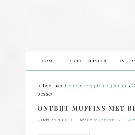
HOME
RECEPTEN INDEX
INTER
Je bent hier:
Home
/
Recepten algemeen
/
O
bessen
ONTBIJT MUFFINS MET 
23 februari 2019
Door
Betina Oostveen
6 Re