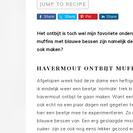
JUMP TO RECIPE
Share
Share
Pin
Share
Het ontbijt is toch wel mijn favoriete onde
muffins met blauwe bessen zijn namelijk de n
ook maken?
HAVERMOUT ONTBIJT MUF
Afgelopen week had deze dame een heftige,
ik eindelijk weer een beetje ‘normale’ trek 
havermout ontbijt te gaan maken. Want eerlij
ook echt na een paar dagen niet gegeten t
hier een beetje mee te experimenteren. Zo 
blauwe bessen van. Een erg geslaagde miss
suiker, zijn ze ook nog eens lekker gezond e