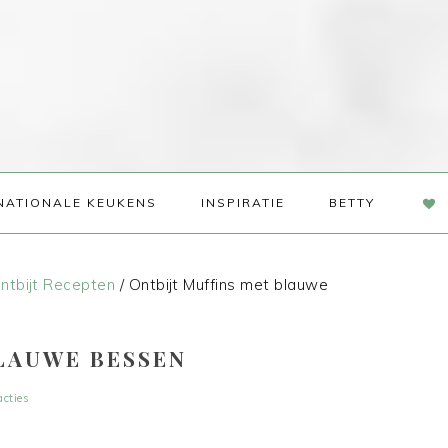
NAV
NATIONALE KEUKENS
INSPIRATIE
BETTY
SOC
ME
ntbijt Recepten
/
Ontbijt Muffins met blauwe
BLAUWE BESSEN
acties