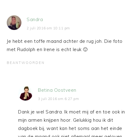
Sandra
2 juli 2016 om 10:11 pm
Je hebt een toffe maand achter de rug joh. Die foto
met Rudolph en Irene is echt leuk 🙂
BEANTWOORDEN
Betina Oostveen
3 juli 2016 om 6:27 pm
Dank je wel Sandra. Ik moet mij af en toe ook in
mijn armen knijpen hoor. Gelukkig hou ik dit
dagboek bij, want kan het soms aan het einde
van de maand ook niet allemaal meer geloven.