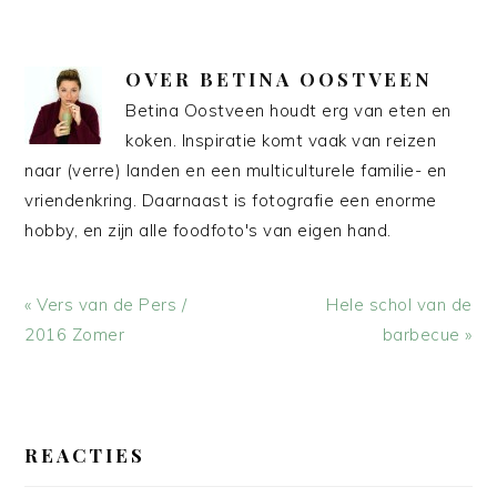
OVER
BETINA OOSTVEEN
Betina Oostveen houdt erg van eten en
koken. Inspiratie komt vaak van reizen
naar (verre) landen en een multiculturele familie- en
vriendenkring. Daarnaast is fotografie een enorme
hobby, en zijn alle foodfoto's van eigen hand.
Vorig
Volgend
« Vers van de Pers /
Hele schol van de
bericht:
bericht:
2016 Zomer
barbecue »
LEES
INTERACTIES
REACTIES