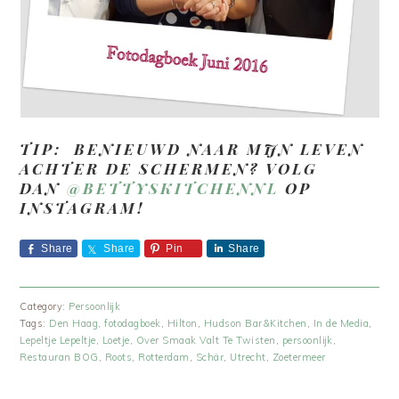
TIP: BENIEUWD NAAR MIJN LEVEN
ACHTER DE SCHERMEN? VOLG
DAN
@BETTYSKITCHENNL
OP
INSTAGRAM!
Share
Share
Pin
Share
Category:
Persoonlijk
Tags:
Den Haag
,
fotodagboek
,
Hilton
,
Hudson Bar&Kitchen
,
In de Media
,
Lepeltje Lepeltje
,
Loetje
,
Over Smaak Valt Te Twisten
,
persoonlijk
,
Restauran BOG
,
Roots
,
Rotterdam
,
Schär
,
Utrecht
,
Zoetermeer