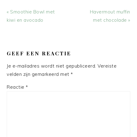
Vorig
Volgend
« Smoothie Bowl met
Havermout muffin
bericht:
bericht:
kiwi en avocado
met chocolade »
LEES
INTERACTIES
GEEF EEN REACTIE
Je e-mailadres wordt niet gepubliceerd.
Vereiste
velden zijn gemarkeerd met
*
Reactie
*