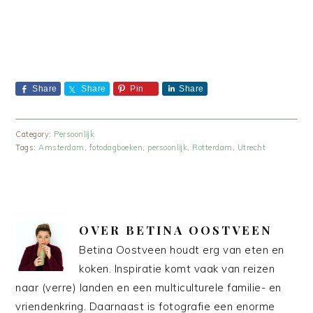
Share
Share
Pin
Share
Category:
Persoonlijk
Tags:
Amsterdam
,
fotodagboeken
,
persoonlijk
,
Rotterdam
,
Utrecht
OVER
BETINA OOSTVEEN
Betina Oostveen houdt erg van eten en
koken. Inspiratie komt vaak van reizen
naar (verre) landen en een multiculturele familie- en
vriendenkring. Daarnaast is fotografie een enorme