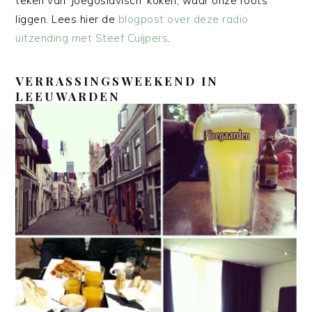
teken van ‘Joegoslavisch’ koken, waar onze roots
liggen. Lees hier de
blogpost over deze radio
uitzending met Steef Cuijpers
.
VERRASSINGSWEEKEND IN
LEEUWARDEN