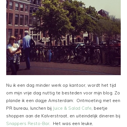
Nu ik een dag minder werk op kantoor, wordt het tijd
om mijn vrije dag nuttig te besteden voor mijn blog. Zo
plande ik een dagje Amsterdam: Ontmoeting met een
PR bureau, lunchen bij
Juice & Salad Cafe
, beetje
shoppen aan de Kalverstraat, en uiteindelijk dineren bij
Snappers Resto-Bar
. Het was een leuke,