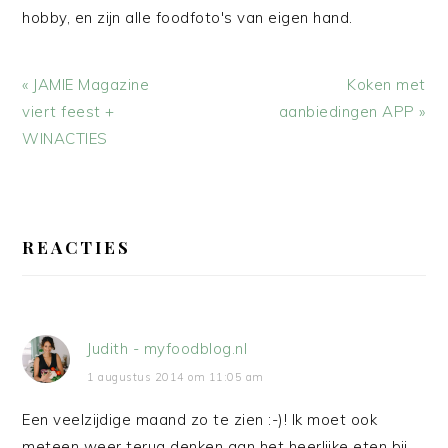
hobby, en zijn alle foodfoto's van eigen hand.
Vorig
Volgend
« JAMIE Magazine
Koken met
bericht:
bericht:
viert feest +
aanbiedingen APP »
WINACTIES
LEES
INTERACTIES
REACTIES
Judith - myfoodblog.nl
1 augustus 2014 om 11:05 am
Een veelzijdige maand zo te zien :-)! Ik moet ook
meteen weer terug denken aan het heerlijke eten bij