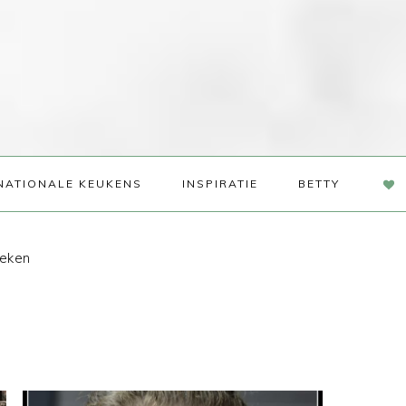
NAV
NATIONALE KEUKENS
INSPIRATIE
BETTY
SOC
ME
oeken