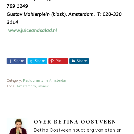
789 1249
Gustav Mahlerplein (kiosk), Amsterdam, T: 020-330
3114
www.juiceandsalad.nl
Share
Share
Pin
Share
Category:
Restaurants in Amsterdam
Tags:
Amsterdam
,
review
OVER
BETINA OOSTVEEN
Betina Oostveen houdt erg van eten en