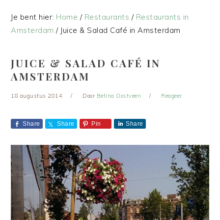
Je bent hier:
Home
/
Restaurants
/
Restaurants in
Amsterdam
/
Juice & Salad Café in Amsterdam
JUICE & SALAD CAFÉ IN
AMSTERDAM
18 augustus 2014
Door
Betina Oostveen
Reageer
Share
Share
Pin
Share