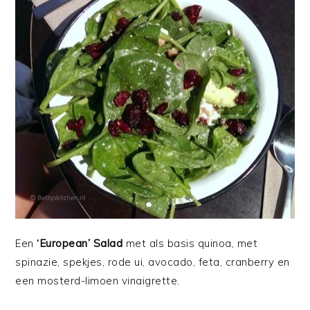
Een
‘European’ Salad
met als basis quinoa, met
spinazie, spekjes, rode ui, avocado, feta, cranberry en
een mosterd-limoen vinaigrette.