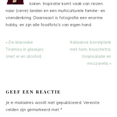
koken. Inspiratie komt vaak van reizen
naar (verre) landen en een multiculturele familie- en
vriendenkring. Daarnaast is fotografie een enorme
hobby, en zijn alle foodfoto's van eigen hand.
Vorig
Volgend
« De klassieke
Italiaanse borrelplank
bericht:
bericht:
Tiramisu in glaasjes
met ham, bruschetta,
(met ei en alcohol)
tonijnsalade en
mozzarella »
LEES
INTERACTIES
GEEF EEN REACTIE
Je e-mailadres wordt niet gepubliceerd.
Vereiste
velden zijn gemarkeerd met
*